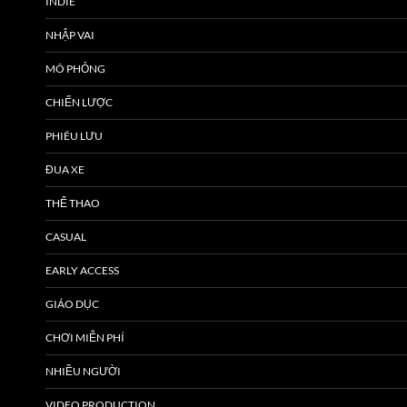
INDIE
NHẬP VAI
MÔ PHỎNG
CHIẾN LƯỢC
PHIÊU LƯU
ĐUA XE
THỂ THAO
CASUAL
EARLY ACCESS
GIÁO DỤC
CHƠI MIỄN PHÍ
NHIỀU NGƯỜI
VIDEO PRODUCTION