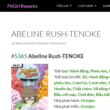
Search
FitGirl Repacks
THỂ LOẠI
LOẠT GAME
GAME
ABELINE RUSH-TENOKE
ABELINE RUSH-TENOKE>
10/01/2025
#5365
Abeline Rush-TENOKE
Thể loại:
Hành động
,
Phiêu lưu
,
Thể loại chi tiết:
2D
,
Hành động 
phiêu lưu
,
Colorful
,
Controller
,
Huyền ảo
,
Chặt chém
,
Vẽ bằng 
Đấu với máy
,
Chơi đơn
,
Đấu ki
Nhà phát hành:
Octojeo
Nhà phát triển:
Octojeo