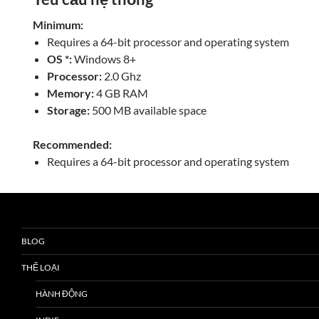
Minimum:
Requires a 64-bit processor and operating system
OS *:
Windows 8+
Processor:
2.0 Ghz
Memory:
4 GB RAM
Storage:
500 MB available space
Recommended:
Requires a 64-bit processor and operating system
BLOG
THỂ LOẠI
HÀNH ĐỘNG