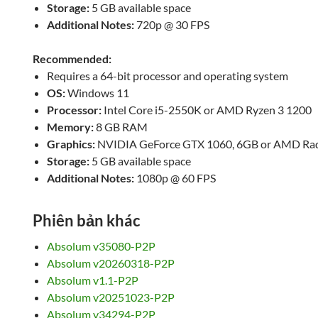
Storage:
5 GB available space
Additional Notes:
720p @ 30 FPS
Recommended:
Requires a 64-bit processor and operating system
OS:
Windows 11
Processor:
Intel Core i5-2550K or AMD Ryzen 3 1200
Memory:
8 GB RAM
Graphics:
NVIDIA GeForce GTX 1060, 6GB or AMD Ra
Storage:
5 GB available space
Additional Notes:
1080p @ 60 FPS
Phiên bản khác
Absolum v35080-P2P
Absolum v20260318-P2P
Absolum v1.1-P2P
Absolum v20251023-P2P
Absolum v34294-P2P