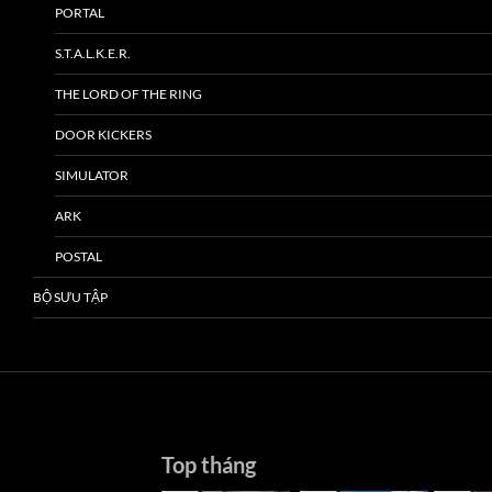
PORTAL
S.T.A.L.K.E.R.
THE LORD OF THE RING
DOOR KICKERS
SIMULATOR
ARK
POSTAL
BỘ SƯU TẬP
Top tháng