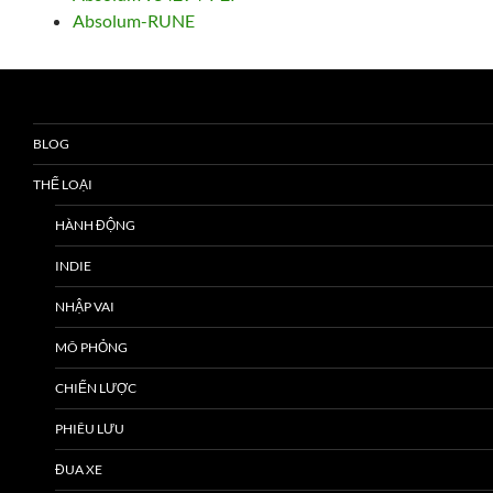
Absolum-RUNE
BLOG
THỂ LOẠI
HÀNH ĐỘNG
INDIE
NHẬP VAI
MÔ PHỎNG
CHIẾN LƯỢC
PHIÊU LƯU
ĐUA XE