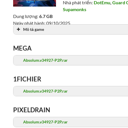
Nhà phát triển:
DotEmu
,
Guard 
Supamonks
Dung lượng:
6.7 GB
Ngày phát hành: 09/10/2025
Mô tả game
Lượt xem: 1,609
MEGA
Absolum.v34927-P2P.rar
1FICHIER
Absolum.v34927-P2P.rar
PIXELDRAIN
Absolum.v34927-P2P.rar