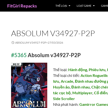
Search
FitGirl Repacks
THỂ LOẠI
LOẠT GAME
GAME
ABSOLUM V34927-P2P
ABSOLUM V34927-P2P>
27/03/2026
#5365
Absolum v34927-P2P
Thể loại:
Hành động
,
Phiêu lưu
,
Thể loại chi tiết:
Action Roguelik
lưu
,
Arcade
,
Đánh nhau đường 
Huyền ảo
,
Đánh nhau
,
Chặt ché
tác cục bộ
,
Multiplayer
,
Cổ điển
Side Scroller
Nhà phát hành:
Gamirror Game