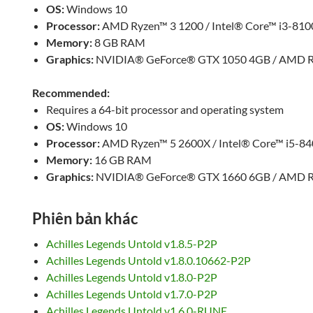
OS:
Windows 10
Processor:
AMD Ryzen™ 3 1200 / Intel® Core™ i3-810
Memory:
8 GB RAM
Graphics:
NVIDIA® GeForce® GTX 1050 4GB / AMD R
Recommended:
Requires a 64-bit processor and operating system
OS:
Windows 10
Processor:
AMD Ryzen™ 5 2600X / Intel® Core™ i5-8
Memory:
16 GB RAM
Graphics:
NVIDIA® GeForce® GTX 1660 6GB / AMD R
Phiên bản khác
Achilles Legends Untold v1.8.5-P2P
Achilles Legends Untold v1.8.0.10662-P2P
Achilles Legends Untold v1.8.0-P2P
Achilles Legends Untold v1.7.0-P2P
Achilles Legends Untold v1.6.0-RUNE