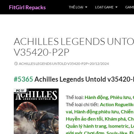
Search
FitGirl Repacks
THỂ LOẠI
LOẠT GAME
GAME
ACHILLES LEGENDS UNT
V35420-P2P
ACHILLES LEGENDS UNTOLD V35420-P2P>
20/12/2024
#5365
Achilles Legends Untold v35420
Thể loại:
Hành động
,
Phiêu lưu
,
Thể loại chi tiết:
Action Roguelik
vai
,
Hành động phiêu lưu
,
Chiến
Huyền ảo đen tối
,
Khám phá
,
Ch
Quản lý hành trang
,
Isometric
,
L
giới mở
,
Chơi đơn
,
Souls-like
,
Đ