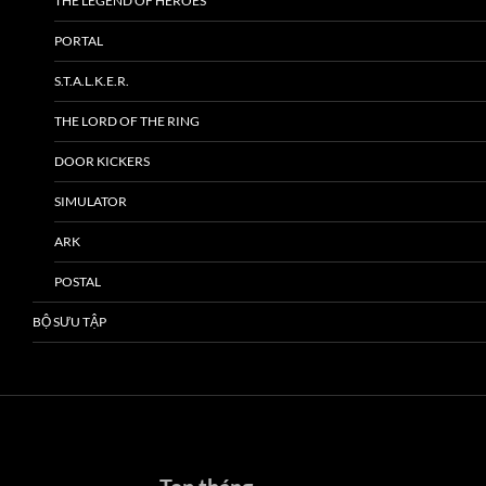
THE LEGEND OF HEROES
PORTAL
S.T.A.L.K.E.R.
THE LORD OF THE RING
DOOR KICKERS
SIMULATOR
ARK
POSTAL
BỘ SƯU TẬP