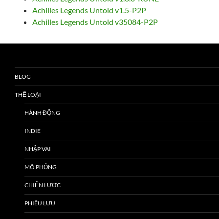
Achilles Legends Untold v1.5-P2P
Achilles Legends Untold v35084-P2P
BLOG
THỂ LOẠI
HÀNH ĐỘNG
INDIE
NHẬP VAI
MÔ PHỎNG
CHIẾN LƯỢC
PHIÊU LƯU