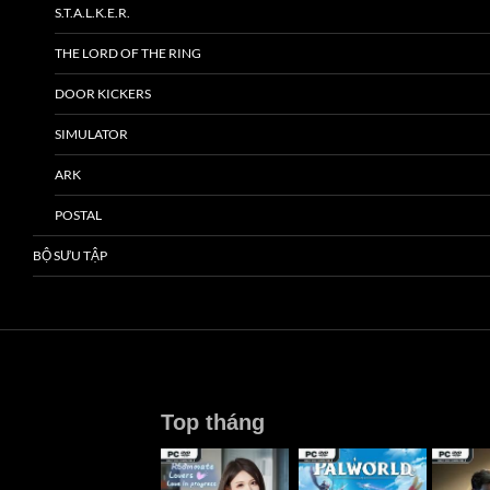
S.T.A.L.K.E.R.
THE LORD OF THE RING
DOOR KICKERS
SIMULATOR
ARK
POSTAL
BỘ SƯU TẬP
Top tháng