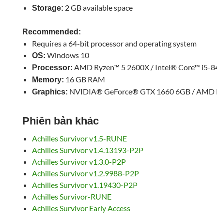
2 GB available space
Storage:
Recommended:
Requires a 64-bit processor and operating system
Windows 10
OS:
AMD Ryzen™ 5 2600X / Intel® Core™ i5-8
Processor:
16 GB RAM
Memory:
NVIDIA® GeForce® GTX 1660 6GB / AMD 
Graphics:
Phiên bản khác
Achilles Survivor v1.5-RUNE
Achilles Survivor v1.4.13193-P2P
Achilles Survivor v1.3.0-P2P
Achilles Survivor v1.2.9988-P2P
Achilles Survivor v1.19430-P2P
Achilles Survivor-RUNE
Achilles Survivor Early Access