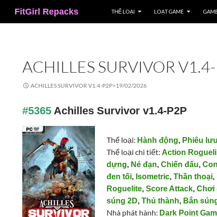
Search
FitGirl Repacks
THỂ LOẠI
LOẠT GAME
GAME
ACHILLES SURVIVOR V1.4
ACHILLES SURVIVOR V1.4-P2P>
19/02/2026
#5365
Achilles Survivor v1.4-P2P
Thể loại:
Hành động
,
Phiêu lư
Thể loại chi tiết:
Action Roguel
dựng
,
Né đạn
,
Chiến đấu
,
Con
đen tối
,
Isometric
,
Thần thoại
,
Roguelite
,
Score Attack
,
Chơi
súng 2D
,
Thủ thành
,
Bắn súng
Nhà phát hành:
Dark Point Ga