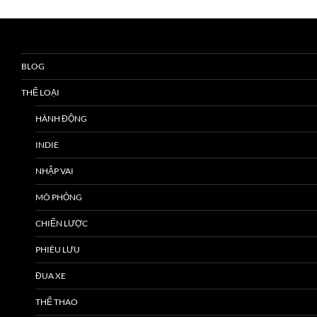
BLOG
THỂ LOẠI
HÀNH ĐỘNG
INDIE
NHẬP VAI
MÔ PHỎNG
CHIẾN LƯỢC
PHIÊU LƯU
ĐUA XE
THỂ THAO