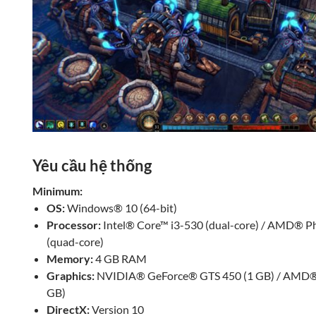
Yêu cầu hệ thống
Minimum:
OS:
Windows® 10 (64-bit)
Processor:
Intel® Core™ i3-530 (dual-core) / AMD® P
(quad-core)
Memory:
4 GB RAM
Graphics:
NVIDIA® GeForce® GTS 450 (1 GB) / AMD®
GB)
DirectX:
Version 10