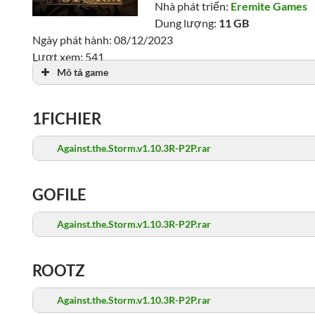
Nhà phát triển:
Eremite Games
Dung lượng:
11 GB
Ngày phát hành: 08/12/2023
Lượt xem: 541
Mô tả game
1FICHIER
Against.the.Storm.v1.10.3R-P2P.rar
GOFILE
Against.the.Storm.v1.10.3R-P2P.rar
ROOTZ
Against.the.Storm.v1.10.3R-P2P.rar