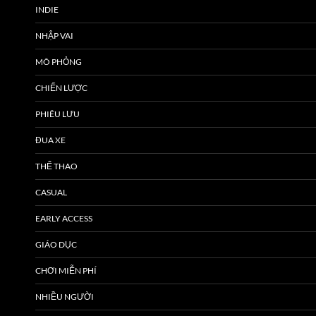
INDIE
NHẬP VAI
MÔ PHỎNG
CHIẾN LƯỢC
PHIÊU LƯU
ĐUA XE
THỂ THAO
CASUAL
EARLY ACCESS
GIÁO DỤC
CHƠI MIỄN PHÍ
NHIỀU NGƯỜI