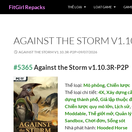
Search
FitGirl Repacks
THỂ LOẠI
LOẠT GAME
GAME
AGAINST THE STORM V1.1
AGAINST THE STORM V1.10.3R-P2P>
09/07/2026
#5365
Against the Storm v1.10.3R-P2P
Thể loại:
Mô phỏng
,
Chiến lược
Thể loại chi tiết:
4X
,
Xây dựng c
dựng thành phố
,
Giả lập thuộc đ
Chiến lược quy mô lớn
,
Lịch sử
,
Moddable
,
Thế giới mở
,
Quản lý
Sandbox
,
Chơi đơn
,
Sống sót
Nhà phát hành:
Hooded Horse