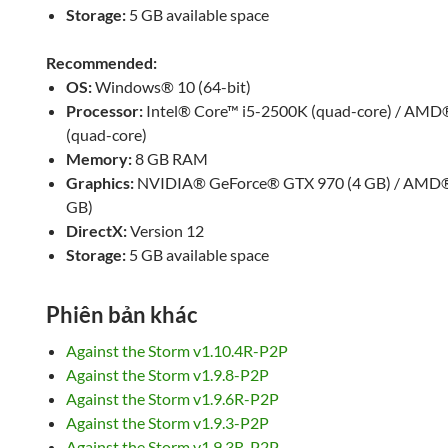
Storage:
5 GB available space
Recommended:
OS:
Windows® 10 (64-bit)
Processor:
Intel® Core™ i5-2500K (quad-core) / AMD
(quad-core)
Memory:
8 GB RAM
Graphics:
NVIDIA® GeForce® GTX 970 (4 GB) / AMD®
GB)
DirectX:
Version 12
Storage:
5 GB available space
Phiên bản khác
Against the Storm v1.10.4R-P2P
Against the Storm v1.9.8-P2P
Against the Storm v1.9.6R-P2P
Against the Storm v1.9.3-P2P
Against the Storm v1.9.3R-P2P