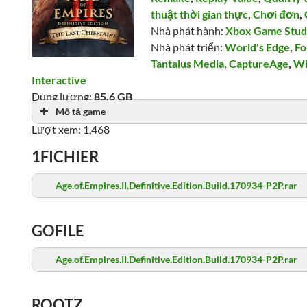
thuật thời gian thực
,
Chơi đơn
,
Nhà phát hành:
Xbox Game Stud
Nhà phát triển:
World's Edge
,
Fo
Tantalus Media
,
CaptureAge
,
Wi
Interactive
Dung lượng:
85.6 GB
Mô tả game
Ngày phát hành: 14/11/2019
Lượt xem: 1,468
1FICHIER
Age.of.Empires.II.Definitive.Edition.Build.170934-P2P.rar
GOFILE
Age.of.Empires.II.Definitive.Edition.Build.170934-P2P.rar
ROOTZ