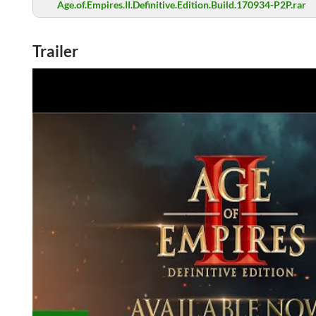
Age.of.Empires.II.Definitive.Edition.Build.170934-P2P.rar
Trailer