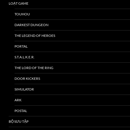
LOẠT GAME
TOUHOU
DARKEST DUNGEON
THE LEGEND OF HEROES
PORTAL
S.T.A.L.K.E.R.
THE LORD OF THE RING
DOOR KICKERS
SIMULATOR
ARK
POSTAL
BỘ SƯU TẬP