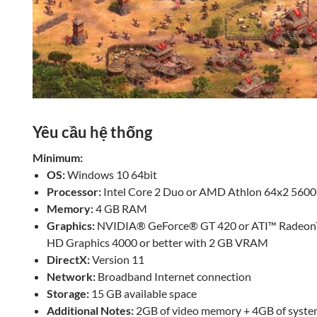
Yêu cầu hệ thống
Minimum:
OS:
Windows 10 64bit
Processor:
Intel Core 2 Duo or AMD Athlon 64x2 560
Memory:
4 GB RAM
Graphics:
NVIDIA® GeForce® GT 420 or ATI™ Radeon™
HD Graphics 4000 or better with 2 GB VRAM
DirectX:
Version 11
Network:
Broadband Internet connection
Storage:
15 GB available space
Additional Notes:
2GB of video memory + 4GB of syst