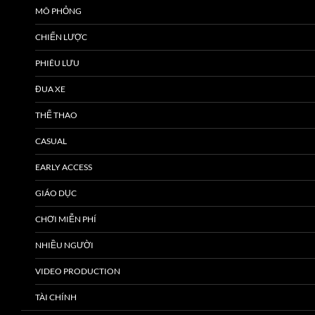
MÔ PHỎNG
CHIẾN LƯỢC
PHIÊU LƯU
ĐUA XE
THỂ THAO
CASUAL
EARLY ACCESS
GIÁO DỤC
CHƠI MIỄN PHÍ
NHIỀU NGƯỜI
VIDEO PRODUCTION
TÀI CHÍNH