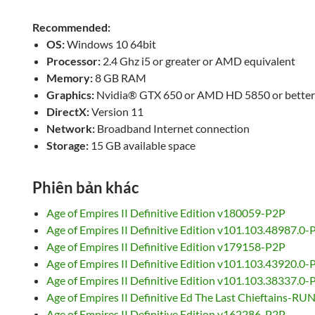
Recommended:
OS:
Windows 10 64bit
Processor:
2.4 Ghz i5 or greater or AMD equivalent
Memory:
8 GB RAM
Graphics:
Nvidia® GTX 650 or AMD HD 5850 or bette
DirectX:
Version 11
Network:
Broadband Internet connection
Storage:
15 GB available space
Phiên bản khác
Age of Empires II Definitive Edition v180059-P2P
Age of Empires II Definitive Edition v101.103.48987.0
Age of Empires II Definitive Edition v179158-P2P
Age of Empires II Definitive Edition v101.103.43920.0
Age of Empires II Definitive Edition v101.103.38337.0
Age of Empires II Definitive Ed The Last Chieftains-RU
Age of Empires II Definitive Edition v162286-P2P