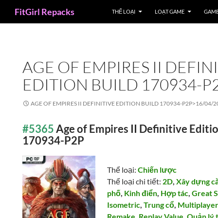
Search
FitGirl Repacks
THỂ LOẠI
LOẠT GAME
GAME
AGE OF EMPIRES II DEFIN
EDITION BUILD 170934-P
AGE OF EMPIRES II DEFINITIVE EDITION BUILD 170934-P2P>
16/04/2
#5365
Age of Empires II Definitive Editi
170934-P2P
Thể loại:
Chiến lược
Thể loại chi tiết:
2D
,
Xây dựng c
phố
,
Kinh điển
,
Hợp tác
,
Great 
Isometric
,
Trung cổ
,
Multiplaye
Remake
,
Replay Value
,
Quản lý 