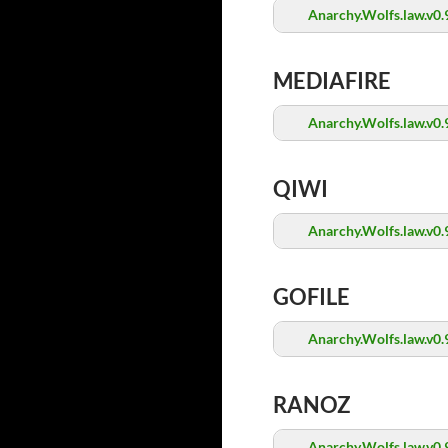
Anarchy.Wolfs.law.v0
MEDIAFIRE
Anarchy.Wolfs.law.v0
QIWI
Anarchy.Wolfs.law.v0
GOFILE
Anarchy.Wolfs.law.v0
RANOZ
Anarchy.Wolfs.law.v0