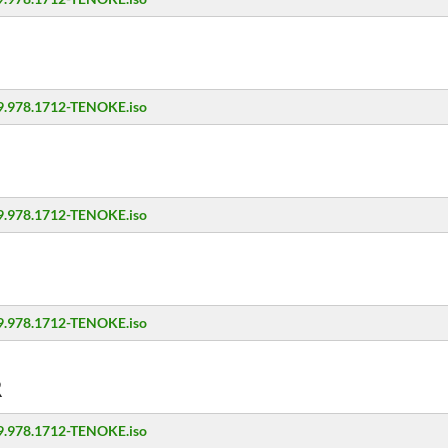
.9.978.1712-TENOKE.iso
.9.978.1712-TENOKE.iso
.9.978.1712-TENOKE.iso
R
.9.978.1712-TENOKE.iso