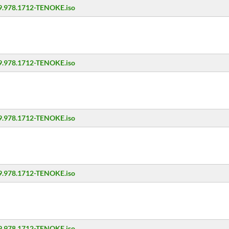
.9.978.1712-TENOKE.iso
.9.978.1712-TENOKE.iso
.9.978.1712-TENOKE.iso
.9.978.1712-TENOKE.iso
.9.978.1712-TENOKE.iso