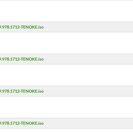
.9.978.1712-TENOKE.iso
.9.978.1712-TENOKE.iso
.9.978.1712-TENOKE.iso
.9.978.1712-TENOKE.iso