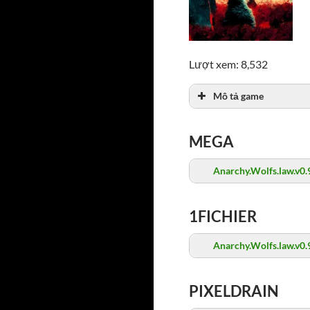
Lượt xem: 8,532
Mô tả game
MEGA
Anarchy.Wolfs.law.v0
1FICHIER
Anarchy.Wolfs.law.v0
PIXELDRAIN