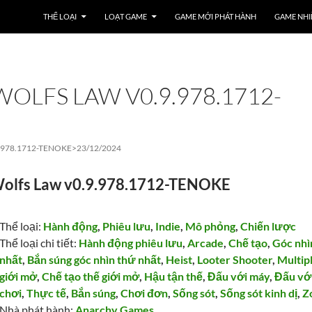
THỂ LOẠI
LOẠT GAME
GAME MỚI PHÁT HÀNH
GAME NHI
OLFS LAW V0.9.978.1712-
.978.1712-TENOKE>
23/12/2024
olfs Law v0.9.978.1712-TENOKE
Thể loại:
Hành động
,
Phiêu lưu
,
Indie
,
Mô phỏng
,
Chiến lược
Thể loại chi tiết:
Hành động phiêu lưu
,
Arcade
,
Chế tạo
,
Góc nhì
nhất
,
Bắn súng góc nhìn thứ nhất
,
Heist
,
Looter Shooter
,
Multip
giới mở
,
Chế tạo thế giới mở
,
Hậu tận thế
,
Đấu với máy
,
Đấu vớ
chơi
,
Thực tế
,
Bắn súng
,
Chơi đơn
,
Sống sót
,
Sống sót kinh dị
,
Z
Nhà phát hành:
Anarchy Games