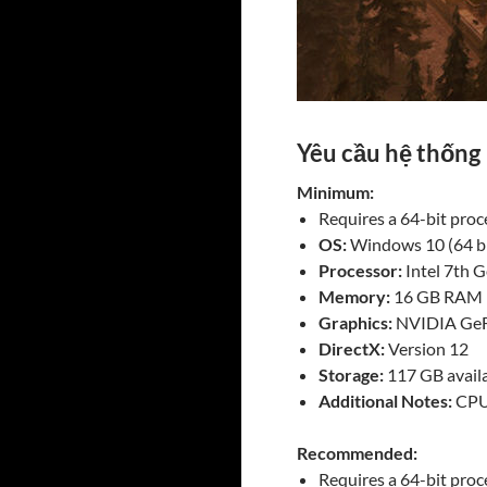
Yêu cầu hệ thống
Minimum:
Requires a 64-bit pro
OS:
Windows 10 (64 bi
Processor:
Intel 7th 
Memory:
16 GB RAM
Graphics:
NVIDIA GeF
DirectX:
Version 12
Storage:
117 GB avail
Additional Notes:
CPU 
Recommended:
Requires a 64-bit pro