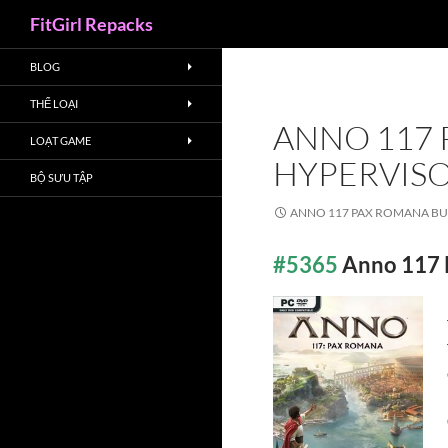
Search
FitGirl Repacks
BLOG
THỂ LOẠI
ANNO 117 
LOẠT GAME
HYPERVISO
BỘ SƯU TẬP
ANNO 117 PAX ROMANA BU
#5365
Anno 117