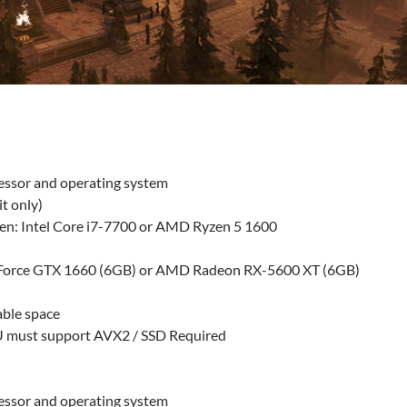
cessor and operating system
t only)
Gen: Intel Core i7-7700 or AMD Ryzen 5 1600
orce GTX 1660 (6GB) or AMD Radeon RX-5600 XT (6GB)
able space
must support AVX2 / SSD Required
cessor and operating system