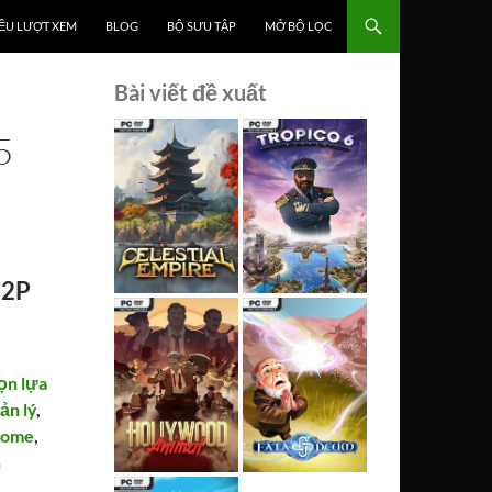
ỀU LƯỢT XEM
BLOG
BỘ SƯU TẬP
MỞ BỘ LỌC
Bài viết đề xuất
5
P2P
ọn lựa
ản lý
,
Rome
,
n