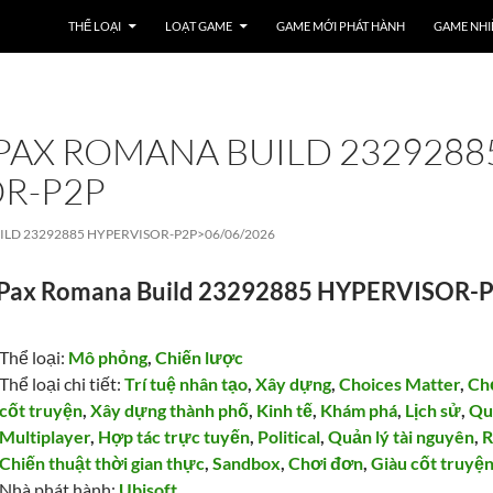
THỂ LOẠI
LOẠT GAME
GAME MỚI PHÁT HÀNH
GAME NHI
PAX ROMANA BUILD 2329288
R-P2P
ILD 23292885 HYPERVISOR-P2P>
06/06/2026
 Pax Romana Build 23292885 HYPERVISOR-
Thể loại:
Mô phỏng
,
Chiến lược
Thể loại chi tiết:
Trí tuệ nhân tạo
,
Xây dựng
,
Choices Matter
,
Ch
cốt truyện
,
Xây dựng thành phố
,
Kinh tế
,
Khám phá
,
Lịch sử
,
Qu
Multiplayer
,
Hợp tác trực tuyến
,
Political
,
Quản lý tài nguyên
,
Chiến thuật thời gian thực
,
Sandbox
,
Chơi đơn
,
Giàu cốt truyệ
Nhà phát hành:
Ubisoft