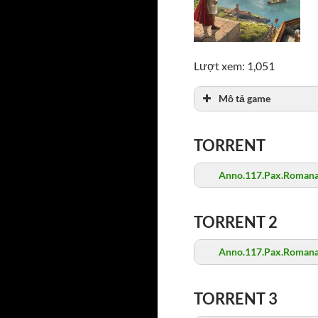
Lượt xem: 1,051
Mô tả game
TORRENT
Anno.117.Pax.Romana
TORRENT 2
Anno.117.Pax.Romana
TORRENT 3