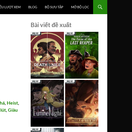
ỀU LƯỢT XEM
BLOG
BỘ SƯU TẬP
MỞ BỘ LỌC
Bài viết đề xuất
há
,
Heist
,
lút
,
Giàu