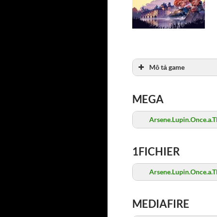
Mô tả game
MEGA
Arsene.Lupin.Once.a.T
1FICHIER
Arsene.Lupin.Once.a.T
MEDIAFIRE