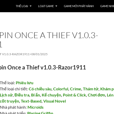
THỂ LOẠI
LOẠT GAME
GAME MỚI PHÁT HÀNH
GAME NHI
IN ONCE A THIEF V1.0.3-
1
F V1.0.3-RAZOR1911>
08/01/2025
in Once a Thief v1.0.3-Razor1911
Thể loại:
Phiêu lưu
Thể loại chi tiết:
Có chiều sâu
,
Colorful
,
Crime
,
Thám tử
,
Khám p
Lịch sử
,
Điều tra
,
Bí ẩn
,
Kể chuyện
,
Point & Click
,
Chơi đơn
,
Lén 
cốt truyện
,
Text-Based
,
Visual Novel
Nhà phát hành:
Microids
Nhà phát triển:
Blazing Griffin