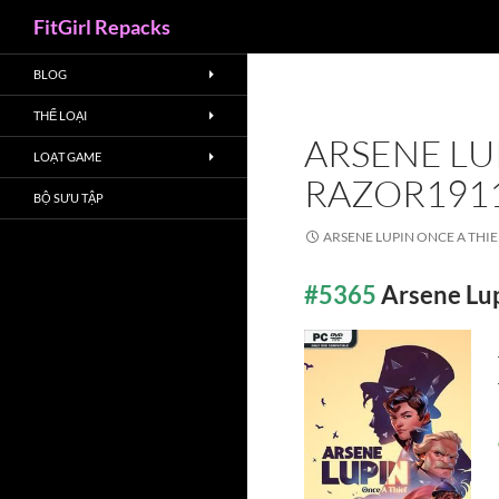
Search
FitGirl Repacks
BLOG
THỂ LOẠI
ARSENE LUP
LOẠT GAME
RAZOR191
BỘ SƯU TẬP
ARSENE LUPIN ONCE A THIE
#5365
Arsene Lup