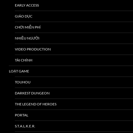
EARLY ACCESS
GIÁO DỤC
CHƠI MIỄN PHÍ
NHIỀU NGƯỜI
VIDEO PRODUCTION
TÀI CHÍNH
LOẠT GAME
TOUHOU
DARKEST DUNGEON
THE LEGEND OF HEROES
PORTAL
S.T.A.L.K.E.R.