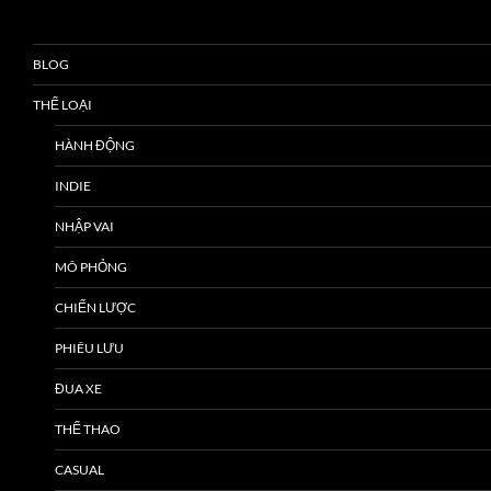
BLOG
THỂ LOẠI
HÀNH ĐỘNG
INDIE
NHẬP VAI
MÔ PHỎNG
CHIẾN LƯỢC
PHIÊU LƯU
ĐUA XE
THỂ THAO
CASUAL