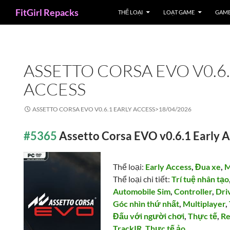
Search
FitGirl Repacks
THỂ LOẠI
LOẠT GAME
GAME
ASSETTO CORSA EVO V0.6.
ACCESS
ASSETTO CORSA EVO V0.6.1 EARLY ACCESS>
18/04/2026
#5365
Assetto Corsa EVO v0.6.1 Early 
Thể loại:
Early Access
,
Đua xe
,
M
Thể loại chi tiết:
Trí tuệ nhân tạo
Automobile Sim
,
Controller
,
Dri
Góc nhìn thứ nhất
,
Multiplayer
,
Đấu với người chơi
,
Thực tế
,
Re
TrackIR
,
Thực tế ảo