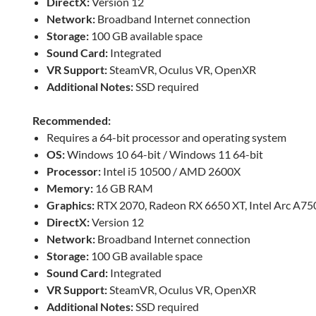
DirectX:
Version 12
Network:
Broadband Internet connection
Storage:
100 GB available space
Sound Card:
Integrated
VR Support:
SteamVR, Oculus VR, OpenXR
Additional Notes:
SSD required
Recommended:
Requires a 64-bit processor and operating system
OS:
Windows 10 64-bit / Windows 11 64-bit
Processor:
Intel i5 10500 / AMD 2600X
Memory:
16 GB RAM
Graphics:
RTX 2070, Radeon RX 6650 XT, Intel Arc A75
DirectX:
Version 12
Network:
Broadband Internet connection
Storage:
100 GB available space
Sound Card:
Integrated
VR Support:
SteamVR, Oculus VR, OpenXR
Additional Notes:
SSD required