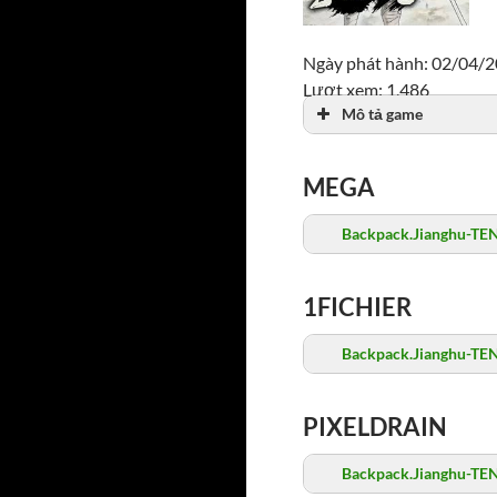
Ngày phát hành: 02/04/
Lượt xem: 1,486
Mô tả game
MEGA
Backpack.Jianghu-TE
1FICHIER
Backpack.Jianghu-TE
PIXELDRAIN
Backpack.Jianghu-TE