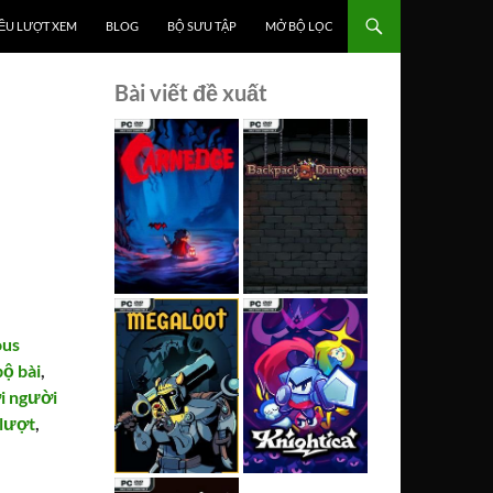
ỀU LƯỢT XEM
BLOG
BỘ SƯU TẬP
MỞ BỘ LỌC
Bài viết đề xuất
ous
ộ bài
,
i người
 lượt
,