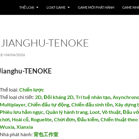
THỂ LOẠI
LOẠT GAME
GAME MỚI PHÁT HÀNH
GAME NHI
 JIANGHU-TENOKE
KE>
04/04/2026
 Jianghu-TENOKE
Thể loại:
Chiến lược
Thể loại chi tiết:
2D
,
Đối kháng 2D
,
Trí tuệ nhân tạo
,
Asynchron
Multiplayer
,
Chiến đấu tự động
,
Chiến đấu sinh tồn
,
Xây dựng b
Phiêu lưu hầm ngục
,
Quản lý hành trang
,
Loot
,
Võ thuật
,
Đấu vớ
chơi
,
Hoài cổ
,
Roguelite
,
Chơi đơn
,
Đấu kiếm
,
Chiến thuật theo
Wuxia
,
Xianxia
Nhà phát hành:
背包工作室