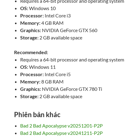
Requires a 64-bit processor and operating system
OS:
Windows 10
Processor:
Intel Core i3
Memory:
4 GB RAM
Graphics:
NVIDIA GeForce GTX 560
Storage:
2 GB available space
Recommended:
Requires a 64-bit processor and operating system
OS:
Windows 11
Processor:
Intel Core i5
Memory:
8 GB RAM
Graphics:
NVIDIA GeForce GTX 780 Ti
Storage:
2 GB available space
Phiên bản khác
Bad 2 Bad Apocalypse v20251201-P2P
Bad 2 Bad Apocalypse v20241211-P2P