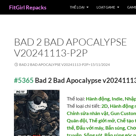
Search
FitGirl Repacks
THỂ LOẠI
LOẠT GAME
GAME
BAD 2 BAD APOCALYPSE
V20241113-P2P
BAD 2 BAD APOCALYPSE V20241113-P2P>
15/11/2024
#5365
Bad 2 Bad Apocalypse v2024111
Thể loại:
Hành động
,
Indie
,
Nhập
Thể loại chi tiết:
2D
,
Hành động 
Chỉnh sửa nhân vật
,
Gun Custom
Quân đội
,
Thế giới mở
,
Chế tạo 
thế
,
Đấu với máy
,
Bắn súng
,
Chơ
truyện
,
Sống sót
,
Bắn súng góc n