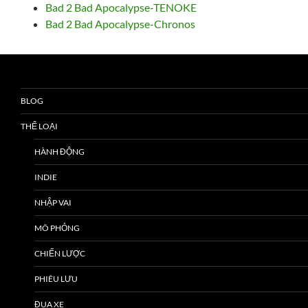
Bad 2 Bad Apocalypse-TENOKE
Bad 2 Bad Apocalypse-Chronos
BLOG
THỂ LOẠI
HÀNH ĐỘNG
INDIE
NHẬP VAI
MÔ PHỎNG
CHIẾN LƯỢC
PHIÊU LƯU
ĐUA XE