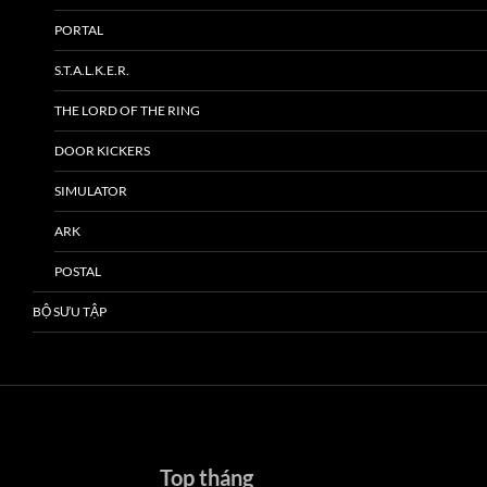
PORTAL
S.T.A.L.K.E.R.
THE LORD OF THE RING
DOOR KICKERS
SIMULATOR
ARK
POSTAL
BỘ SƯU TẬP
Top tháng