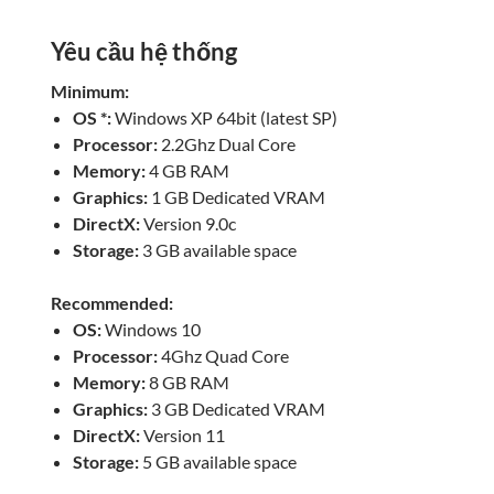
Yêu cầu hệ thống
Minimum:
OS *:
Windows XP 64bit (latest SP)
Processor:
2.2Ghz Dual Core
Memory:
4 GB RAM
Graphics:
1 GB Dedicated VRAM
DirectX:
Version 9.0c
Storage:
3 GB available space
Recommended:
OS:
Windows 10
Processor:
4Ghz Quad Core
Memory:
8 GB RAM
Graphics:
3 GB Dedicated VRAM
DirectX:
Version 11
Storage:
5 GB available space