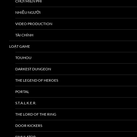
CHƠI MIỄN PHÍ
NHIỀU NGƯỜI
VIDEO PRODUCTION
TÀI CHÍNH
LOẠT GAME
TOUHOU
DARKEST DUNGEON
THE LEGEND OF HEROES
PORTAL
S.T.A.L.K.E.R.
THE LORD OF THE RING
DOOR KICKERS
SIMULATOR