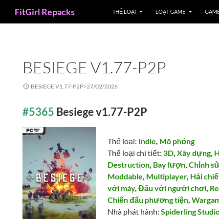
Search
FitGirl Repacks
THỂ LOẠI
LOẠT GAME
GAME
BESIEGE V1.77-P2P
BESIEGE V1.77-P2P>
27/02/2026
#5365
Besiege v1.77-P2P
Thể loại:
Indie
,
Mô phỏng
Thể loại chi tiết:
3D
,
Xây dựng
,
H
Destruction
,
Bay lượn
,
Chỉnh s
Moddable
,
Multiplayer
,
Hải chi
với máy
,
Đấu với người chơi
,
Re
Chiến đấu phương tiện
,
Warga
Nhà phát hành:
Spiderling Studi