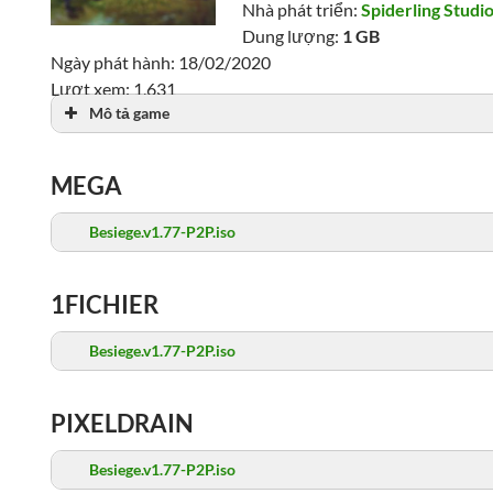
Nhà phát triển:
Spiderling Studi
Dung lượng:
1 GB
Ngày phát hành: 18/02/2020
Lượt xem: 1,631
Mô tả game
MEGA
Besiege.v1.77-P2P.iso
1FICHIER
Besiege.v1.77-P2P.iso
PIXELDRAIN
Besiege.v1.77-P2P.iso