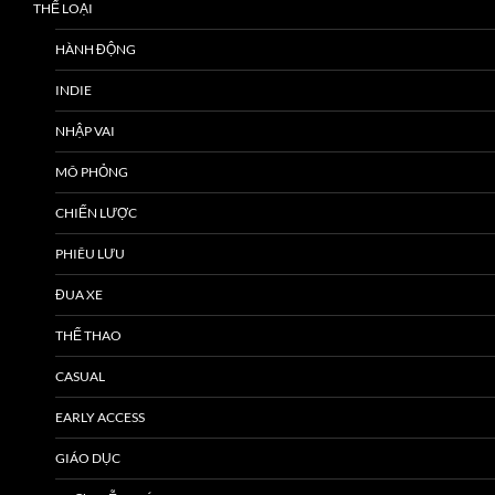
THỂ LOẠI
HÀNH ĐỘNG
INDIE
NHẬP VAI
MÔ PHỎNG
CHIẾN LƯỢC
PHIÊU LƯU
ĐUA XE
THỂ THAO
CASUAL
EARLY ACCESS
GIÁO DỤC