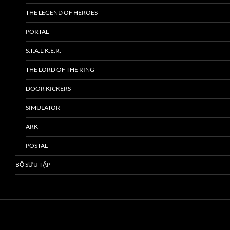
THE LEGEND OF HEROES
PORTAL
S.T.A.L.K.E.R.
THE LORD OF THE RING
DOOR KICKERS
SIMULATOR
ARK
POSTAL
BỘ SƯU TẬP