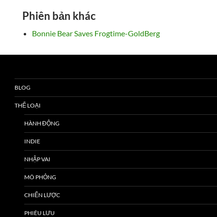
Phiên bản khác
Bonnie Bear Saves Frogtime-GoldBerg
BLOG
THỂ LOẠI
HÀNH ĐỘNG
INDIE
NHẬP VAI
MÔ PHỎNG
CHIẾN LƯỢC
PHIÊU LƯU