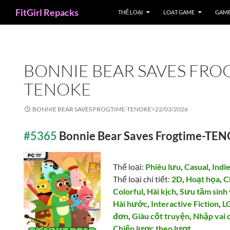
Search
FitGirl Repacks
THỂ LOẠI
LOẠT GAME
GAME
BONNIE BEAR SAVES FRO
TENOKE
BONNIE BEAR SAVES FROGTIME-TENOKE>
22/03/2026
#5365
Bonnie Bear Saves Frogtime-TE
Thể loại:
Phiêu lưu
,
Casual
,
Indi
Thể loại chi tiết:
2D
,
Hoạt họa
,
C
Colorful
,
Hài kịch
,
Sưu tầm sinh 
Hài hước
,
Interactive Fiction
,
L
đơn
,
Giàu cốt truyện
,
Nhập vai 
Chiến lược theo lượt