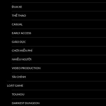
ĐUA XE
THỂ THAO
CASUAL
EARLY ACCESS
GIÁO DỤC
CHƠI MIỄN PHÍ
NHIỀU NGƯỜI
VIDEO PRODUCTION
TÀI CHÍNH
LOẠT GAME
TOUHOU
DARKEST DUNGEON