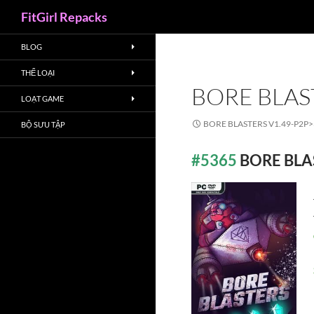
Search
FitGirl Repacks
BLOG
THỂ LOẠI
BORE BLAS
LOẠT GAME
BORE BLASTERS V1.49-P2P>
BỘ SƯU TẬP
#5365
BORE BLA