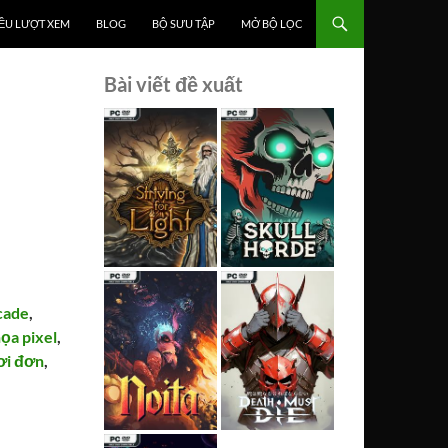
ỀU LƯỢT XEM
BLOG
BỘ SƯU TẬP
MỞ BỘ LỌC
Bài viết đề xuất
cade
,
ọa pixel
,
ơi đơn
,