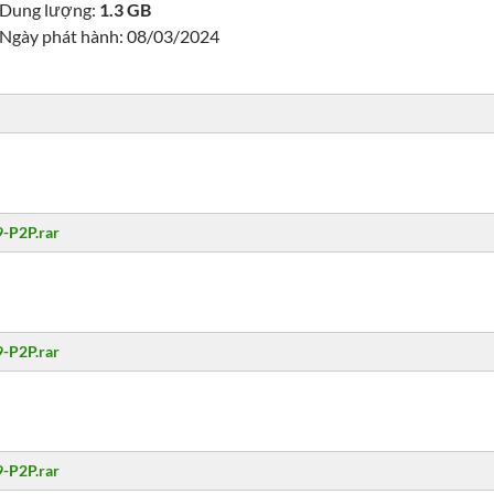
Dung lượng:
1.3 GB
Ngày phát hành: 08/03/2024
-P2P.rar
-P2P.rar
-P2P.rar