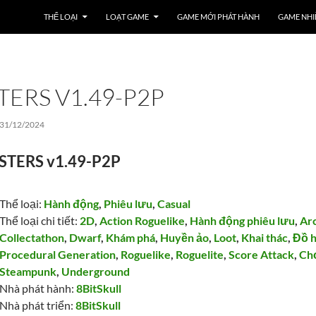
THỂ LOẠI
LOẠT GAME
GAME MỚI PHÁT HÀNH
GAME NHI
TERS V1.49-P2P
31/12/2024
STERS v1.49-P2P
Thể loại:
Hành động
,
Phiêu lưu
,
Casual
Thể loại chi tiết:
2D
,
Action Roguelike
,
Hành động phiêu lưu
,
Ar
Collectathon
,
Dwarf
,
Khám phá
,
Huyền ảo
,
Loot
,
Khai thác
,
Đồ h
Procedural Generation
,
Roguelike
,
Roguelite
,
Score Attack
,
Ch
Steampunk
,
Underground
Nhà phát hành:
8BitSkull
Nhà phát triển:
8BitSkull