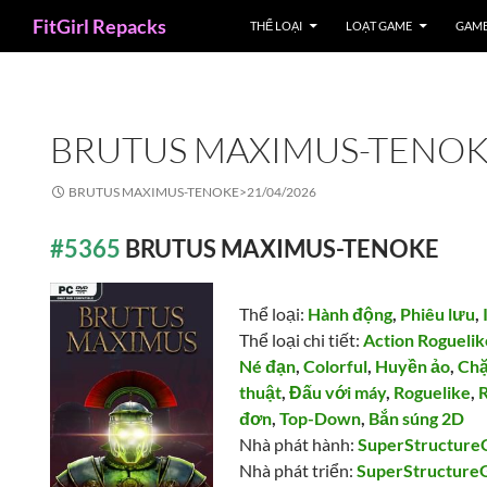
Search
FitGirl Repacks
THỂ LOẠI
LOẠT GAME
GAME
BRUTUS MAXIMUS-TENO
BRUTUS MAXIMUS-TENOKE>
21/04/2026
#5365
BRUTUS MAXIMUS-TENOKE
Thể loại:
Hành động
,
Phiêu lưu
,
Thể loại chi tiết:
Action Roguelik
Né đạn
,
Colorful
,
Huyền ảo
,
Chặ
thuật
,
Đấu với máy
,
Roguelike
,
R
đơn
,
Top-Down
,
Bắn súng 2D
Nhà phát hành:
SuperStructur
Nhà phát triển:
SuperStructure