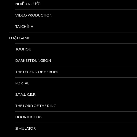
NHIỀU NGƯỜI
VIDEO PRODUCTION
TÀI CHÍNH
LOẠT GAME
TOUHOU
DARKEST DUNGEON
THE LEGEND OF HEROES
PORTAL
S.T.A.L.K.E.R.
THE LORD OF THE RING
DOOR KICKERS
SIMULATOR