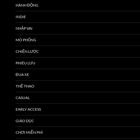
HÀNH ĐỘNG
INDIE
NHẬP VAI
MÔ PHỎNG
CHIẾN LƯỢC
PHIÊU LƯU
ĐUA XE
THỂ THAO
CASUAL
EARLY ACCESS
GIÁO DỤC
CHƠI MIỄN PHÍ