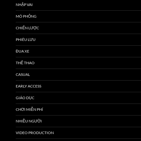
NHẬP VAI
MÔ PHỎNG
CHIẾN LƯỢC
PHIÊU LƯU
ĐUA XE
THỂ THAO
CASUAL
EARLY ACCESS
GIÁO DỤC
CHƠI MIỄN PHÍ
NHIỀU NGƯỜI
VIDEO PRODUCTION