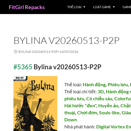
Search
FitGirl Repacks
THỂ LOẠI
LOẠT GAME
GAME
BYLINA V20260513-P2P
BYLINA V20260513-P2P>
14/05/2026
#5365
Bylina v20260513-P2P
Thể loại:
Hành động
,
Phiêu lưu
,
Thể loại chi tiết:
3D
,
Hành động 
phiêu lưu
,
Có chiều sâu
,
Colorfu
Hài hước "đen"
,
Huyền ảo
,
Chặt
thoại
,
Chơi đơn
,
Souls-like
,
Giàu
Down
Nhà phát hành:
Digital Vortex E