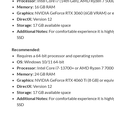
Processor:
Intel Core i7 (14th Gen), AMD Ryzen 7 5000
Memory:
16 GB RAM
Graphics:
NVIDIA GeForce RTX 3060 (6GB VRAM) or e
DirectX:
Version 12
Storage:
17 GB available space
Additional Notes:
For comfortable experience it is hig
SSD
Recommended:
Requires a 64-bit processor and operating system
OS:
Windows 10/11 64-bit
Processor:
Intel Core i7-13700+ or AMD Ryzen 7 7000 
Memory:
24 GB RAM
Graphics:
NVIDIA GeForce RTX 4060 Ti (8 GB) or equiv
DirectX:
Version 12
Storage:
17 GB available space
Additional Notes:
For comfortable experience it is hig
SSD