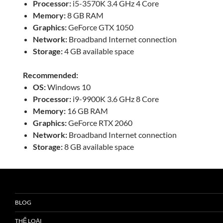
Processor:
i5-3570K 3.4 GHz 4 Core
Memory:
8 GB RAM
Graphics:
GeForce GTX 1050
Network:
Broadband Internet connection
Storage:
4 GB available space
Recommended:
OS:
Windows 10
Processor:
i9-9900K 3.6 GHz 8 Core
Memory:
16 GB RAM
Graphics:
GeForce RTX 2060
Network:
Broadband Internet connection
Storage:
8 GB available space
BLOG
THỂ LOẠI