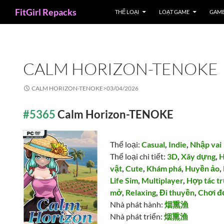
Search
FitGirl Repacks
THỂ LOẠI
LOẠT GAME
GAME
CALM HORIZON-TENOKE
CALM HORIZON-TENOKE>
03/04/2026
#5365
Calm Horizon-TENOKE
Thể loại:
Casual
,
Indie
,
Nhập vai
Thể loại chi tiết:
3D
,
Xây dựng
,
H
vật
,
Cute
,
Khám phá
,
Huyền ảo
,
Life Sim
,
Multiplayer
,
Hợp tác t
mở
,
Relaxing
,
Đi thuyền
,
Chơi đ
Nhà phát hành:
烟熏渔
Nhà phát triển:
烟熏渔