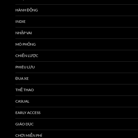
HÀNH ĐỘNG
INDIE
NHẬP VAI
MÔ PHỎNG
CHIẾN LƯỢC
PHIÊU LƯU
ĐUA XE
THỂ THAO
CASUAL
EARLY ACCESS
GIÁO DỤC
CHƠI MIỄN PHÍ