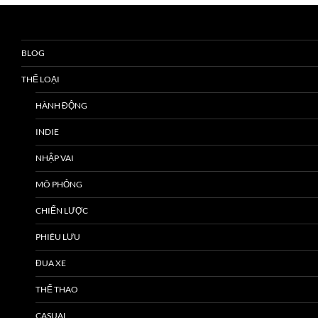
BLOG
THỂ LOẠI
HÀNH ĐỘNG
INDIE
NHẬP VAI
MÔ PHỎNG
CHIẾN LƯỢC
PHIÊU LƯU
ĐUA XE
THỂ THAO
CASUAL