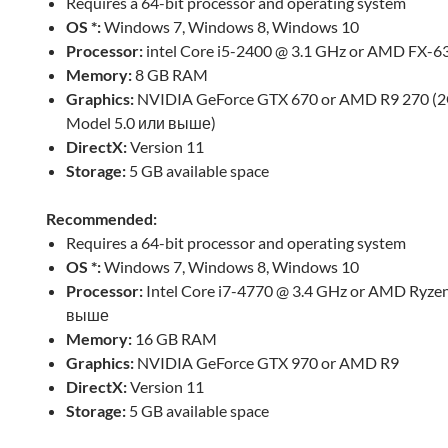
Requires a 64-bit processor and operating system
OS *:
Windows 7, Windows 8, Windows 10
Processor:
intel Core i5-2400 @ 3.1 GHz or AMD FX-
Memory:
8 GB RAM
Graphics:
NVIDIA GeForce GTX 670 or AMD R9 270 (
Model 5.0 или выше)
DirectX:
Version 11
Storage:
5 GB available space
Recommended:
Requires a 64-bit processor and operating system
OS *:
Windows 7, Windows 8, Windows 10
Processor:
Intel Core i7-4770 @ 3.4 GHz or AMD Ryze
выше
Memory:
16 GB RAM
Graphics:
NVIDIA GeForce GTX 970 or AMD R9
DirectX:
Version 11
Storage:
5 GB available space