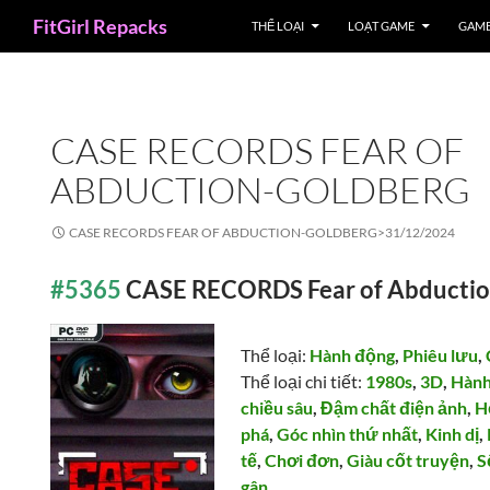
Search
FitGirl Repacks
THỂ LOẠI
LOẠT GAME
GAME
CASE RECORDS FEAR OF
ABDUCTION-GOLDBERG
CASE RECORDS FEAR OF ABDUCTION-GOLDBERG>
31/12/2024
#5365
CASE RECORDS Fear of Abducti
Thể loại:
Hành động
,
Phiêu lưu
,
Thể loại chi tiết:
1980s
,
3D
,
Hành
chiều sâu
,
Đậm chất điện ảnh
,
H
phá
,
Góc nhìn thứ nhất
,
Kinh dị
,
tế
,
Chơi đơn
,
Giàu cốt truyện
,
S
gân