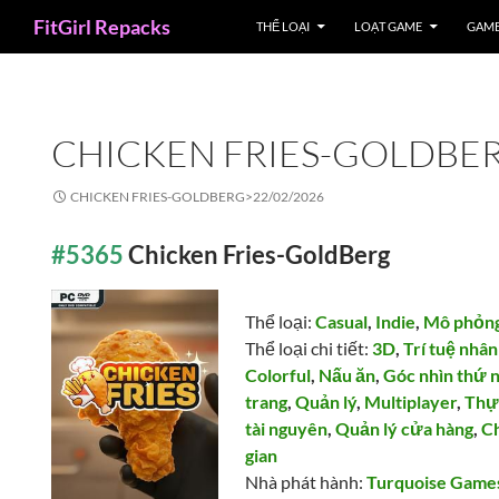
Search
FitGirl Repacks
THỂ LOẠI
LOẠT GAME
GAME
CHICKEN FRIES-GOLDBE
CHICKEN FRIES-GOLDBERG>
22/02/2026
#5365
Chicken Fries-GoldBerg
Thể loại:
Casual
,
Indie
,
Mô phỏn
Thể loại chi tiết:
3D
,
Trí tuệ nhân
Colorful
,
Nấu ăn
,
Góc nhìn thứ 
trang
,
Quản lý
,
Multiplayer
,
Thự
tài nguyên
,
Quản lý cửa hàng
,
C
gian
Nhà phát hành:
Turquoise Game