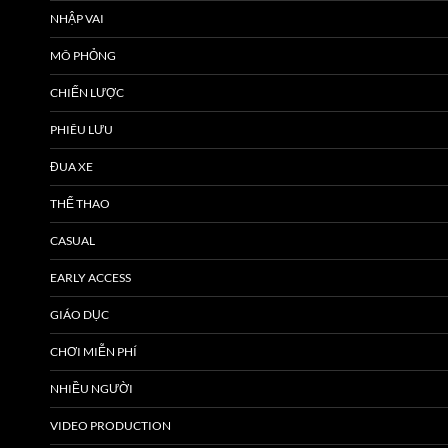
NHẬP VAI
MÔ PHỎNG
CHIẾN LƯỢC
PHIÊU LƯU
ĐUA XE
THỂ THAO
CASUAL
EARLY ACCESS
GIÁO DỤC
CHƠI MIỄN PHÍ
NHIỀU NGƯỜI
VIDEO PRODUCTION