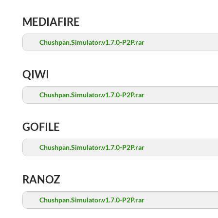
MEDIAFIRE
Chushpan.Simulator.v1.7.0-P2P.rar
QIWI
Chushpan.Simulator.v1.7.0-P2P.rar
GOFILE
Chushpan.Simulator.v1.7.0-P2P.rar
RANOZ
Chushpan.Simulator.v1.7.0-P2P.rar