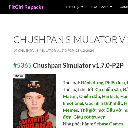
Search
FitGirl Repacks
THỂ LOẠI
LOẠT GAME
GAME
CHUSHPAN SIMULATOR V1
CHUSHPAN SIMULATOR V1.7.0-P2P>
28/12/2024
#5365
Chushpan Simulator v1.7.0-P2P
Thể loại:
Hành động
,
Phiêu lưu
,
Thể loại chi tiết:
Có chiều sâu
,
Đ
Matter
,
Chiến đấu
,
Hài kịch
,
Hài
Emotional
,
Góc nhìn thứ nhất
,
H
Memes
,
Thế giới mở
,
Đấu với m
đơn
,
Giàu cốt truyện
Nhà phát hành:
Sebasa Games