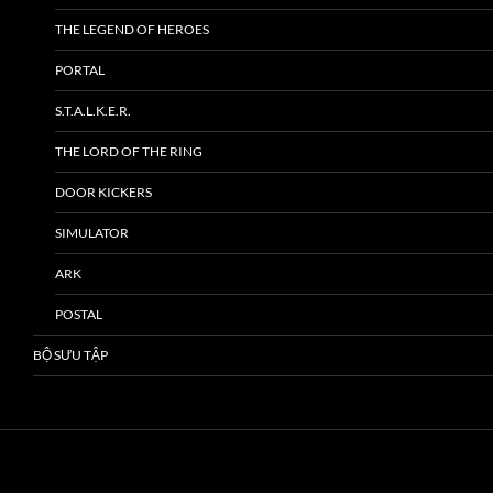
THE LEGEND OF HEROES
PORTAL
S.T.A.L.K.E.R.
THE LORD OF THE RING
DOOR KICKERS
SIMULATOR
ARK
POSTAL
BỘ SƯU TẬP