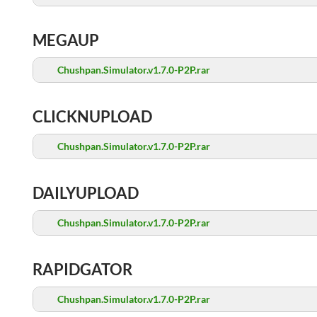
MEGAUP
Chushpan.Simulator.v1.7.0-P2P.rar
CLICKNUPLOAD
Chushpan.Simulator.v1.7.0-P2P.rar
DAILYUPLOAD
Chushpan.Simulator.v1.7.0-P2P.rar
RAPIDGATOR
Chushpan.Simulator.v1.7.0-P2P.rar