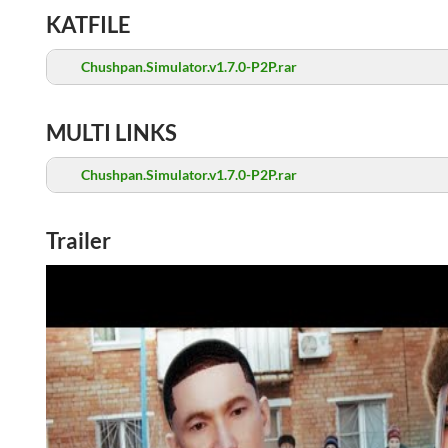
KATFILE
Chushpan.Simulator.v1.7.0-P2P.rar
MULTI LINKS
Chushpan.Simulator.v1.7.0-P2P.rar
Trailer