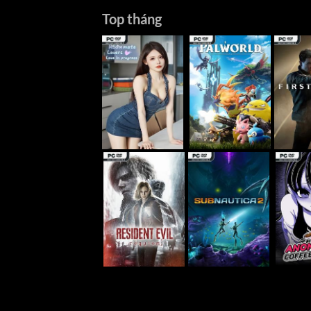
Top tháng