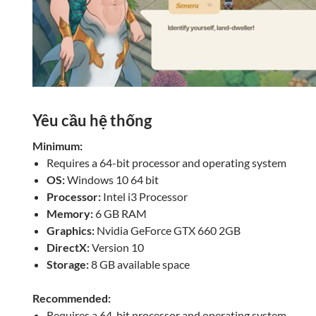
Yêu cầu hệ thống
Minimum:
Requires a 64-bit processor and operating system
OS:
Windows 10 64 bit
Processor:
Intel i3 Processor
Memory:
6 GB RAM
Graphics:
Nvidia GeForce GTX 660 2GB
DirectX:
Version 10
Storage:
8 GB available space
Recommended:
Requires a 64-bit processor and operating system