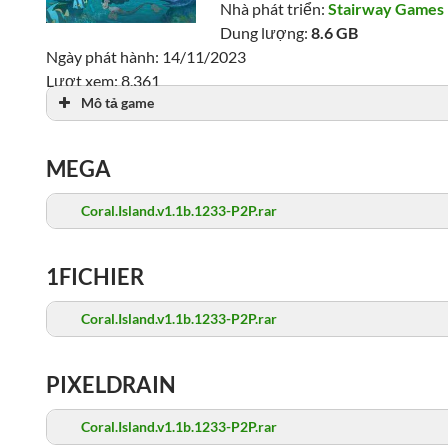
Nhà phát triển:
Stairway Games
Dung lượng:
8.6 GB
Ngày phát hành: 14/11/2023
Lượt xem: 8,361
Mô tả game
Coral Island
MEGA
Coral.Island.v1.1b.1233-P2P.rar
1FICHIER
Coral.Island.v1.1b.1233-P2P.rar
PIXELDRAIN
Coral.Island.v1.1b.1233-P2P.rar