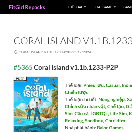
Search
FitGirl Repacks
THỂ LOẠI
LOẠT GAME
GAME
CORAL ISLAND V1.1B.123
CORAL ISLAND V1.1B.1233-P2P>
25/12/2024
#5365
Coral Island v1.1b.1233-P2P
Thể loại:
Phiêu lưu
,
Casual
,
Indi
Chiến lược
Thể loại chi tiết:
Nông nghiệp
,
Xâ
Chỉnh sửa nhân vật
,
Chế tạo
,
Gi
Sim
,
Câu cá
,
LGBTQ+
,
Life Sim
,
K
Relaxing
,
Sandbox
,
Chơi đơn
Nhà phát hành:
Balor Games