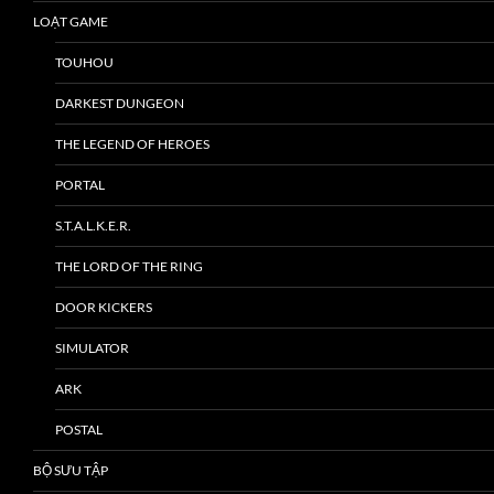
LOẠT GAME
TOUHOU
DARKEST DUNGEON
THE LEGEND OF HEROES
PORTAL
S.T.A.L.K.E.R.
THE LORD OF THE RING
DOOR KICKERS
SIMULATOR
ARK
POSTAL
BỘ SƯU TẬP