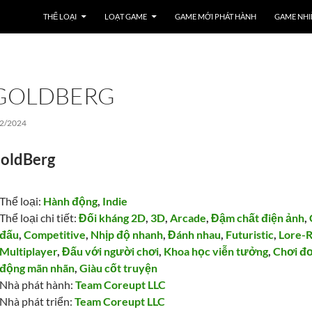
THỂ LOẠI
LOẠT GAME
GAME MỚI PHÁT HÀNH
GAME NHI
GOLDBERG
2/2024
oldBerg
Thể loại:
Hành động
,
Indie
Thể loại chi tiết:
Đối kháng 2D
,
3D
,
Arcade
,
Đậm chất điện ảnh
,
đấu
,
Competitive
,
Nhịp độ nhanh
,
Đánh nhau
,
Futuristic
,
Lore-R
Multiplayer
,
Đấu với người chơi
,
Khoa học viễn tưởng
,
Chơi đ
động mãn nhãn
,
Giàu cốt truyện
Nhà phát hành:
Team Coreupt LLC
Nhà phát triển:
Team Coreupt LLC