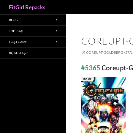
Search
FitGirl Repacks
BLOG
THỂ LOẠI
COREUPT-
LOẠT GAME
COREUPT-GOLDBERG>
27/1
BỘ SƯU TẬP
#5365
Coreupt-G