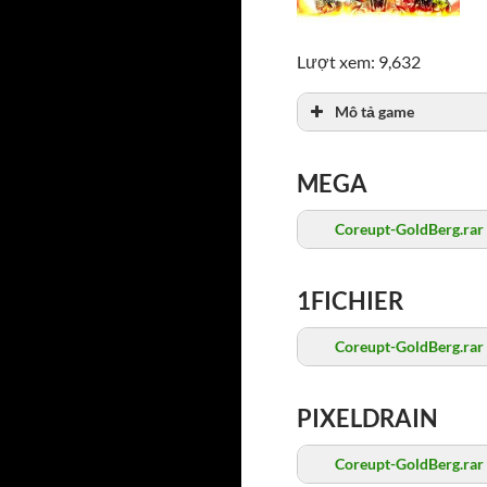
Lượt xem: 9,632
Mô tả game
MEGA
Coreupt-GoldBerg.rar
1FICHIER
Coreupt-GoldBerg.rar
PIXELDRAIN
Coreupt-GoldBerg.rar