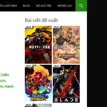
ỀU LƯỢT XEM
BLOG
BỘ SƯU TẬP
MỞ BỘ LỌC
Bài viết đề xuất
Chiến
ich
,
ơn
,
Hành