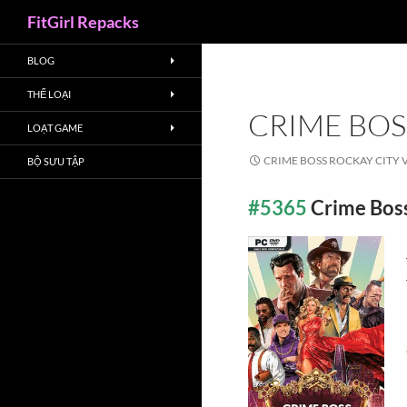
Search
FitGirl Repacks
BLOG
THỂ LOẠI
CRIME BOSS
LOẠT GAME
CRIME BOSS ROCKAY CITY V
BỘ SƯU TẬP
#5365
Crime Bos