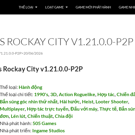
THỂ LOẠI
LOẠT GAME
GAME MỚI PHÁT HÀNH
GAME NHI
 ROCKAY CITY V1.21.0.0-P2P
1.21.0.0-P2P>
20/06/2026
s Rockay City v1.21.0.0-P2P
Thể loại:
Hành động
Thể loại chi tiết:
1990's
,
3D
,
Action Roguelike
,
Hợp tác
,
Chiến đ
Bắn súng góc nhìn thứ nhất
,
Hài hước
,
Heist
,
Looter Shooter
,
Multiplayer
,
Hợp tác trực tuyến
,
Đấu với máy
,
Thực tế
,
Bắn sú
đơn
,
Lén lút
,
Chiến thuật
,
Chia đội
Nhà phát hành:
505 Games
Nhà phát triển:
Ingame Studios