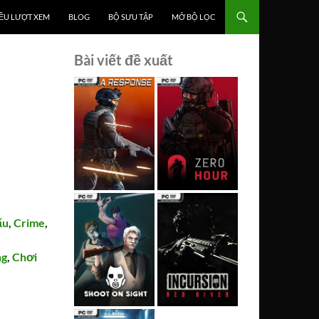
ỀU LƯỢT XEM
BLOG
BỘ SƯU TẬP
MỞ BỘ LỌC
Bài viết đề xuất
ấu
,
Crime
,
ng
,
Chơi