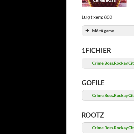
Lượt xem: 802
Mô tả game
1FICHIER
Crime.Boss.Rockay.City
GOFILE
Crime.Boss.Rockay.City
ROOTZ
Crime.Boss.Rockay.City