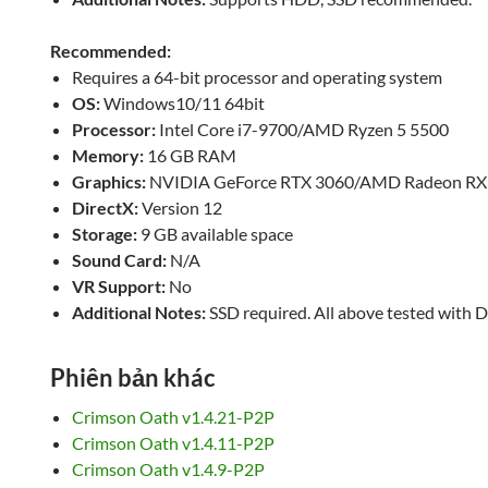
Recommended:
Requires a 64-bit processor and operating system
OS:
Windows10/11 64bit
Processor:
Intel Core i7-9700/AMD Ryzen 5 5500
Memory:
16 GB RAM
Graphics:
NVIDIA GeForce RTX 3060/AMD Radeon RX
DirectX:
Version 12
Storage:
9 GB available space
Sound Card:
N/A
VR Support:
No
Additional Notes:
SSD required. All above tested with 
Phiên bản khác
Crimson Oath v1.4.21-P2P
Crimson Oath v1.4.11-P2P
Crimson Oath v1.4.9-P2P