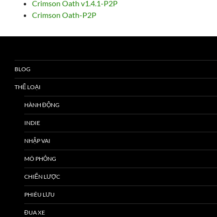
Crimson Oath v1.4.1-P2P
Crimson Oath-P2P
BLOG
THỂ LOẠI
HÀNH ĐỘNG
INDIE
NHẬP VAI
MÔ PHỎNG
CHIẾN LƯỢC
PHIÊU LƯU
ĐUA XE