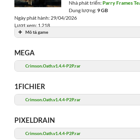
Nhà phát triển:
Parry Frames T
Dung lượng:
9 GB
Ngày phát hành: 29/04/2026
Lượt xem: 1,218
Mô tả game
MEGA
Crimson.Oath.v1.4.4-P2P.rar
1FICHIER
Crimson.Oath.v1.4.4-P2P.rar
PIXELDRAIN
Crimson.Oath.v1.4.4-P2P.rar