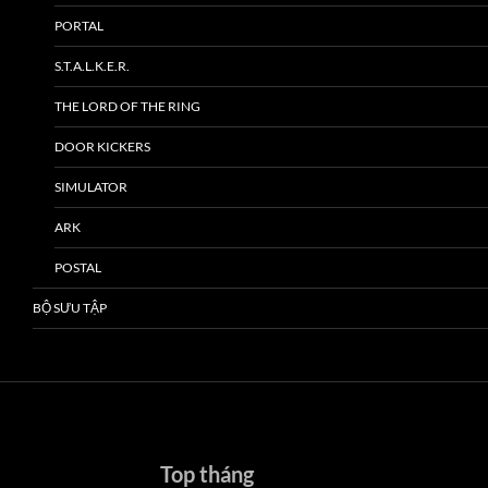
PORTAL
S.T.A.L.K.E.R.
THE LORD OF THE RING
DOOR KICKERS
SIMULATOR
ARK
POSTAL
BỘ SƯU TẬP
Top tháng