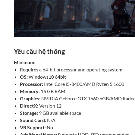
Yêu cầu hệ thống
Minimum:
Requires a 64-bit processor and operating system
OS:
Windows10 64bit
Processor:
Intel Core i5-8400/AMD Ryzen 5 1600
Memory:
16 GB RAM
Graphics:
NVIDIA GeForce GTX 1660 6GB/AMD Radeo
DirectX:
Version 12
Storage:
9 GB available space
Sound Card:
N/A
VR Support:
No
Additional Notes:
Supports HDD, SSD recommended.