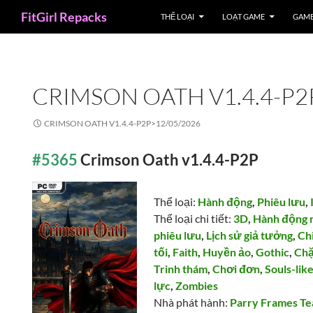
Search
FitGirl Repacks
THỂ LOẠI
LOẠT GAME
GAME
CRIMSON OATH V1.4.4-P2
CRIMSON OATH V1.4.4-P2P>
12/05/2026
#5365
Crimson Oath v1.4.4-P2P
Thể loại:
Hành động
,
Phiêu lưu
,
Thể loại chi tiết:
3D
,
Hành động 
phiêu lưu
,
Lịch sử giả tưởng
,
Ch
tối
,
Faith
,
Huyền ảo
,
Gothic
,
Chặ
Trinh thám
,
Chơi đơn
,
Souls-lik
lực
,
Zombies
Nhà phát hành:
Parry Frames T