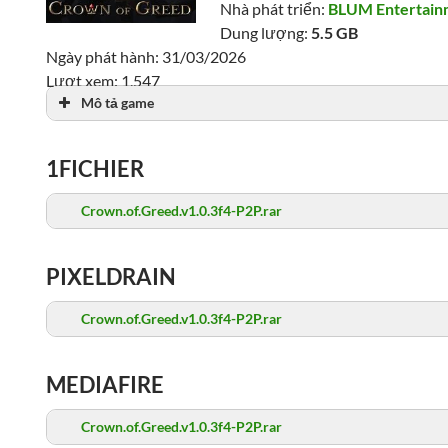
Nhà phát triển:
BLUM Entertain
Dung lượng:
5.5 GB
Ngày phát hành: 31/03/2026
Lượt xem: 1,547
Mô tả game
1FICHIER
Crown.of.Greed.v1.0.3f4-P2P.rar
PIXELDRAIN
Crown.of.Greed.v1.0.3f4-P2P.rar
MEDIAFIRE
Crown.of.Greed.v1.0.3f4-P2P.rar