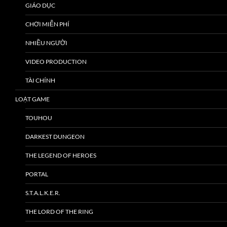
GIÁO DỤC
CHƠI MIỄN PHÍ
NHIỀU NGƯỜI
VIDEO PRODUCTION
TÀI CHÍNH
LOẠT GAME
TOUHOU
DARKEST DUNGEON
THE LEGEND OF HEROES
PORTAL
S.T.A.L.K.E.R.
THE LORD OF THE RING