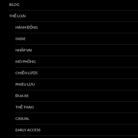
BLOG
THỂ LOẠI
HÀNH ĐỘNG
INDIE
NHẬP VAI
MÔ PHỎNG
CHIẾN LƯỢC
PHIÊU LƯU
ĐUA XE
THỂ THAO
CASUAL
EARLY ACCESS