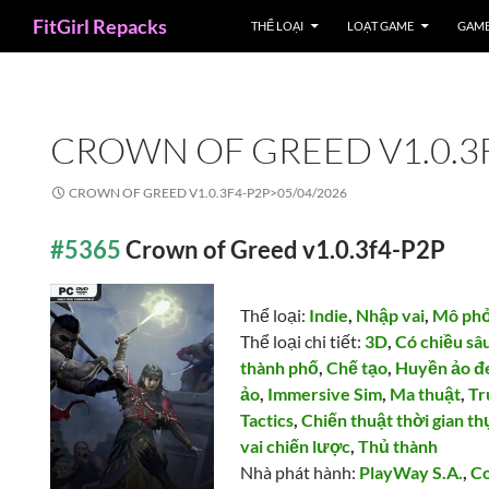
Search
FitGirl Repacks
THỂ LOẠI
LOẠT GAME
GAME
CROWN OF GREED V1.0.3
CROWN OF GREED V1.0.3F4-P2P>
05/04/2026
#5365
Crown of Greed v1.0.3f4-P2P
Thể loại:
Indie
,
Nhập vai
,
Mô ph
Thể loại chi tiết:
3D
,
Có chiều sâ
thành phố
,
Chế tạo
,
Huyền ảo đe
ảo
,
Immersive Sim
,
Ma thuật
,
Tr
Tactics
,
Chiến thuật thời gian t
vai chiến lược
,
Thủ thành
Nhà phát hành:
PlayWay S.A.
,
C