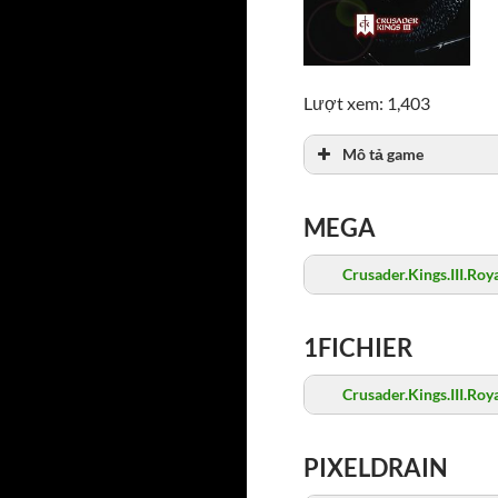
Lượt xem: 1,403
Mô tả game
MEGA
Crusader.Kings.III.Roy
1FICHIER
Crusader.Kings.III.Roy
PIXELDRAIN