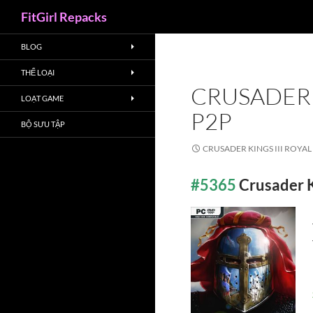
Search
FitGirl Repacks
BLOG
THỂ LOẠI
CRUSADER K
LOẠT GAME
P2P
BỘ SƯU TẬP
CRUSADER KINGS III ROYAL 
#5365
Crusader K