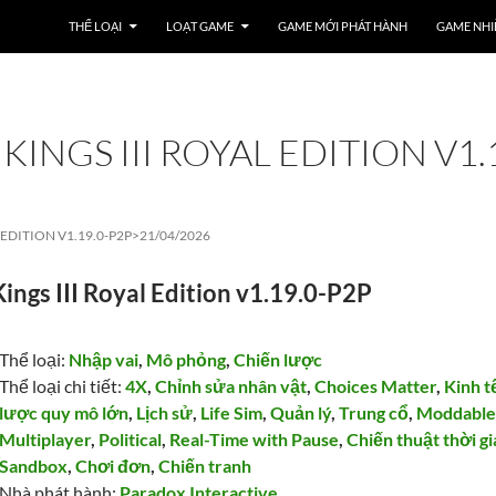
THỂ LOẠI
LOẠT GAME
GAME MỚI PHÁT HÀNH
GAME NHI
INGS III ROYAL EDITION V1.1
EDITION V1.19.0-P2P>
21/04/2026
ings III Royal Edition v1.19.0-P2P
Thể loại:
Nhập vai
,
Mô phỏng
,
Chiến lược
Thể loại chi tiết:
4X
,
Chỉnh sửa nhân vật
,
Choices Matter
,
Kinh t
lược quy mô lớn
,
Lịch sử
,
Life Sim
,
Quản lý
,
Trung cổ
,
Moddabl
Multiplayer
,
Political
,
Real-Time with Pause
,
Chiến thuật thời g
Sandbox
,
Chơi đơn
,
Chiến tranh
Nhà phát hành:
Paradox Interactive