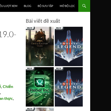
ỀU LƯỢT XEM
BLOG
BỘ SƯU TẬP
MỞ BỘ LỌC
Bài viết đề xuất
9.0-
ế
,
Chiến
e
,
ian thực
,