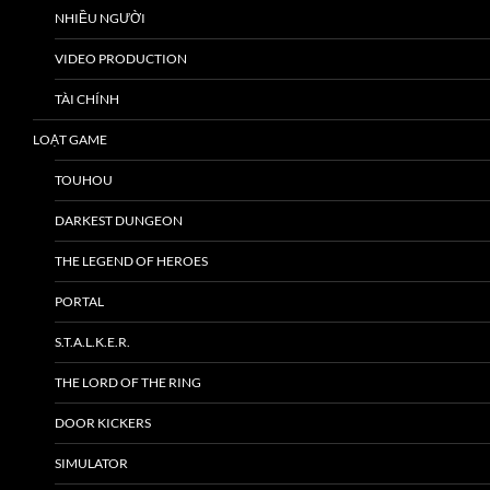
NHIỀU NGƯỜI
VIDEO PRODUCTION
TÀI CHÍNH
LOẠT GAME
TOUHOU
DARKEST DUNGEON
THE LEGEND OF HEROES
PORTAL
S.T.A.L.K.E.R.
THE LORD OF THE RING
DOOR KICKERS
SIMULATOR