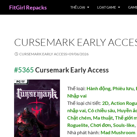
Search
FitGirl Repacks
THỂ LOẠI
LOẠT GAME
GAME
CURSEMARK EARLY ACCE
CURSEMARK EARLY ACCESS>
09/06/2026
#5365
Cursemark Early Access
Thể loại:
Hành động
,
Phiêu lưu
,
Nhập vai
Thể loại chi tiết:
2D
,
Action Rogu
nhập vai
,
Có chiều sâu
,
Huyền ảo
Chặt chém
,
Ma thuật
,
Thế giới 
Roguelite
,
Chơi đơn
,
Souls-like
,
Nhà phát hành:
Mad Mushroom