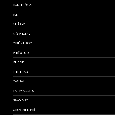
HÀNH ĐỘNG
INDIE
NHẬP VAI
MÔ PHỎNG
CHIẾN LƯỢC
PHIÊU LƯU
ĐUA XE
THỂ THAO
CASUAL
EARLY ACCESS
GIÁO DỤC
CHƠI MIỄN PHÍ