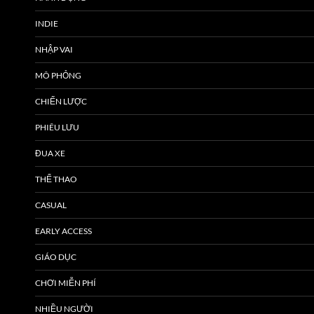
INDIE
NHẬP VAI
MÔ PHỎNG
CHIẾN LƯỢC
PHIÊU LƯU
ĐUA XE
THỂ THAO
CASUAL
EARLY ACCESS
GIÁO DỤC
CHƠI MIỄN PHÍ
NHIỀU NGƯỜI