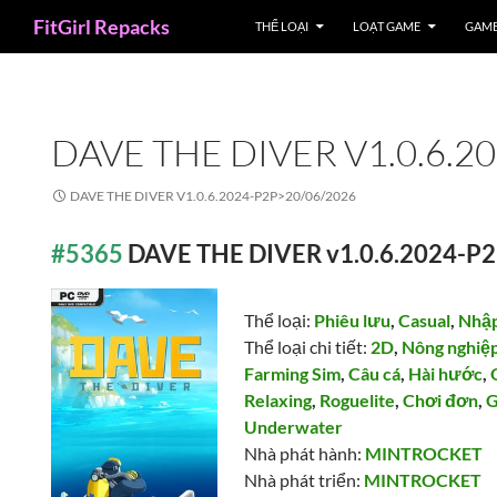
Search
FitGirl Repacks
THỂ LOẠI
LOẠT GAME
GAME
DAVE THE DIVER V1.0.6.2
DAVE THE DIVER V1.0.6.2024-P2P>
20/06/2026
#5365
DAVE THE DIVER v1.0.6.2024-P
Thể loại:
Phiêu lưu
,
Casual
,
Nhập
Thể loại chi tiết:
2D
,
Nông nghiệ
Farming Sim
,
Câu cá
,
Hài hước
,
Relaxing
,
Roguelite
,
Chơi đơn
,
G
Underwater
Nhà phát hành:
MINTROCKET
Nhà phát triển:
MINTROCKET