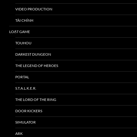
VIDEO PRODUCTION
TÀI CHÍNH
LOẠT GAME
TOUHOU
DARKEST DUNGEON
THE LEGEND OF HEROES
PORTAL
S.T.A.L.K.E.R.
THE LORD OF THE RING
DOOR KICKERS
SIMULATOR
ARK