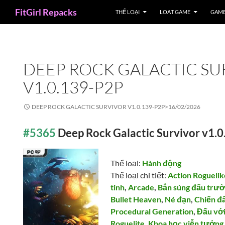
Search
FitGirl Repacks
THỂ LOẠI
LOẠT GAME
GAME
DEEP ROCK GALACTIC SU
V1.0.139-P2P
DEEP ROCK GALACTIC SURVIVOR V1.0.139-P2P>
16/02/2026
#5365
Deep Rock Galactic Survivor v1.
Thể loại:
Hành động
Thể loại chi tiết:
Action Roguelik
tinh
,
Arcade
,
Bắn súng đấu trư
Bullet Heaven
,
Né đạn
,
Chiến đ
Procedural Generation
,
Đấu vớ
Roguelite
,
Khoa học viễn tưởng