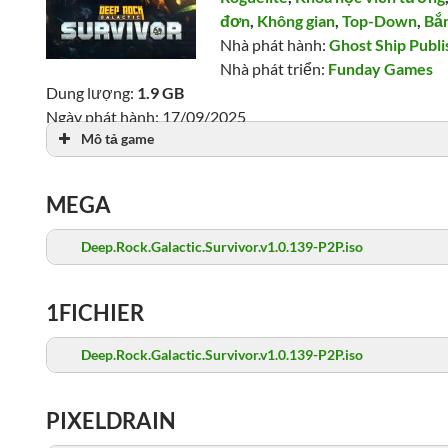
đơn
,
Không gian
,
Top-Down
,
Bắ
Nhà phát hành:
Ghost Ship Publi
Nhà phát triển:
Funday Games
Dung lượng:
1.9 GB
Ngày phát hành: 17/09/2025
Mô tả game
Lượt xem: 1,836
MEGA
Deep.Rock.Galactic.Survivor.v1.0.139-P2P.iso
1FICHIER
Deep.Rock.Galactic.Survivor.v1.0.139-P2P.iso
PIXELDRAIN