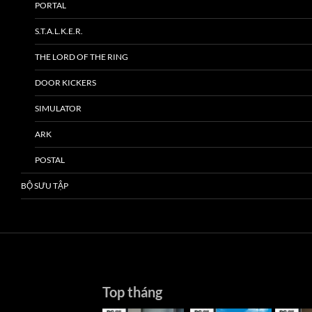
PORTAL
S.T.A.L.K.E.R.
THE LORD OF THE RING
DOOR KICKERS
SIMULATOR
ARK
POSTAL
BỘ SƯU TẬP
Top tháng