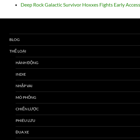
Deep Rock Galactic Survivor Hoxxes Fights Early Acces
BLOG
THỂ LOẠI
HÀNH ĐỘNG
INDIE
NHẬP VAI
MÔ PHỎNG
CHIẾN LƯỢC
PHIÊU LƯU
ĐUA XE