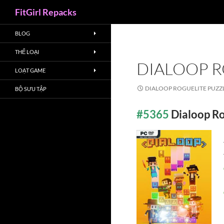
Search
FitGirl Repacks
BLOG
THỂ LOẠI
DIALOOP R
LOẠT GAME
DIALOOP ROGUELITE PUZZ
BỘ SƯU TẬP
#5365
Dialoop R