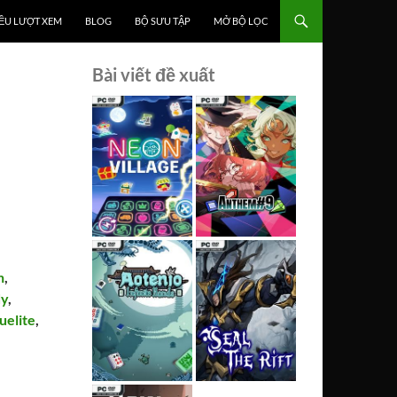
ỀU LƯỢT XEM
BLOG
BỘ SƯU TẬP
MỞ BỘ LỌC
Bài viết đề xuất
h
,
dy
,
uelite
,