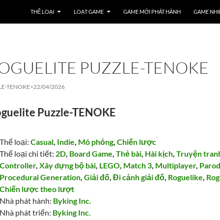
THỂ LOẠI
LOẠT GAME
GAME MỚI PHÁT HÀNH
GAME NHI
OGUELITE PUZZLE-TENOKE
LE-TENOKE>
22/04/2026
oguelite Puzzle-TENOKE
Thể loại:
Casual
,
Indie
,
Mô phỏng
,
Chiến lược
Thể loại chi tiết:
2D
,
Board Game
,
Thẻ bài
,
Hài kịch
,
Truyện tran
Controller
,
Xây dựng bộ bài
,
LEGO
,
Match 3
,
Multiplayer
,
Paro
Procedural Generation
,
Giải đố
,
Đi cảnh giải đố
,
Roguelike
,
Rog
Chiến lược theo lượt
Nhà phát hành:
Byking Inc.
Nhà phát triển:
Byking Inc.