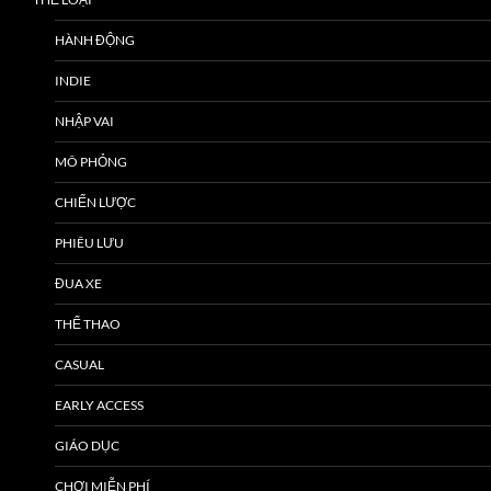
HÀNH ĐỘNG
INDIE
NHẬP VAI
MÔ PHỎNG
CHIẾN LƯỢC
PHIÊU LƯU
ĐUA XE
THỂ THAO
CASUAL
EARLY ACCESS
GIÁO DỤC
CHƠI MIỄN PHÍ