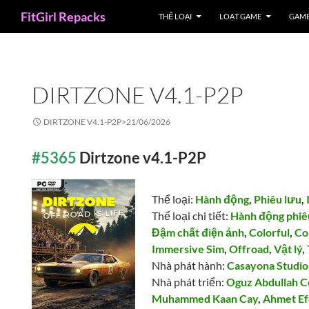
Search
FitGirl Repacks
THỂ LOẠI
LOẠT GAME
GAME
DIRTZONE V4.1-P2P
DIRTZONE V4.1-P2P>
21/06/2026
#5365
Dirtzone v4.1-P2P
Thể loại:
Hành động
,
Phiêu lưu
,
Thể loại chi tiết:
Hành động phiê
Đậm chất điện ảnh
,
Colorful
,
Co
Immersive Sim
,
Offroad
,
Vật lý
,
Nhà phát hành:
Casayona Studio
Nhà phát triển:
Oguz Abdullah C
Muhammed Kaan Cay
,
Ahmet Ef