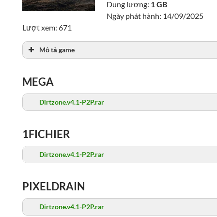
Dung lượng:
1 GB
Ngày phát hành: 14/09/2025
Lượt xem: 671
Mô tả game
MEGA
Dirtzone.v4.1-P2P.rar
1FICHIER
Dirtzone.v4.1-P2P.rar
PIXELDRAIN
Dirtzone.v4.1-P2P.rar