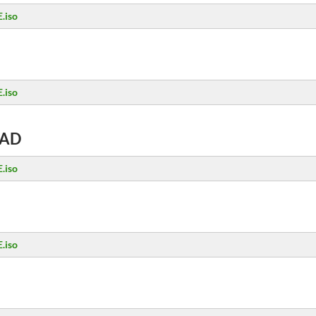
.iso
.iso
AD
.iso
.iso