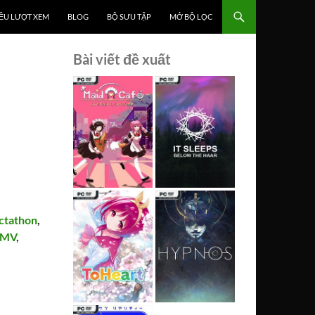
ỀU LƯỢT XEM
BLOG
BỘ SƯU TẬP
MỞ BỘ LỌC
Bài viết đề xuất
ctathon
,
FMV
,