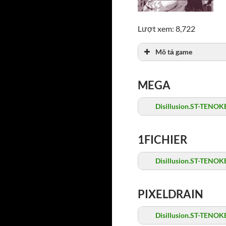
Lượt xem: 8,722
Mô tả game
MEGA
Disillusion.ST-TENOKE
1FICHIER
Disillusion.ST-TENOKE
PIXELDRAIN
Disillusion.ST-TENOKE