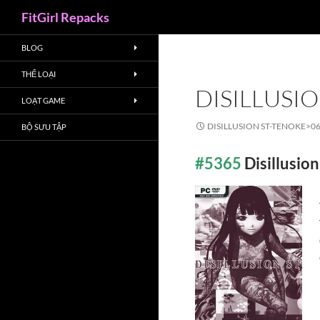
Search
FitGirl Repacks
BLOG
THỂ LOẠI
DISILLUSI
LOẠT GAME
DISILLUSION ST-TENOKE>
0
BỘ SƯU TẬP
#5365
Disillusi