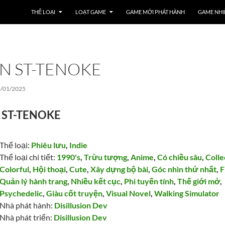
THỂ LOẠI
LOẠT GAME
GAME MỚI PHÁT HÀNH
GAME NHI
ON ST-TENOKE
6/01/2025
on ST-TENOKE
Thể loại:
Phiêu lưu
,
Indie
Thể loại chi tiết:
1990's
,
Trừu tượng
,
Anime
,
Có chiều sâu
,
Colle
Colorful
,
Hội thoại
,
Cute
,
Xây dựng bộ bài
,
Góc nhìn thứ nhất
,
Quản lý hành trang
,
Nhiều kết cục
,
Phi tuyến tính
,
Thế giới mở
,
Psychedelic
,
Giàu cốt truyện
,
Visual Novel
,
Walking Simulator
Nhà phát hành:
Disillusion Dev
Nhà phát triển:
Disillusion Dev