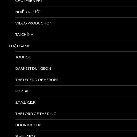
CHƠI MIỄN PHÍ
NHIỀU NGƯỜI
VIDEO PRODUCTION
TÀI CHÍNH
LOẠT GAME
TOUHOU
DARKEST DUNGEON
THE LEGEND OF HEROES
PORTAL
S.T.A.L.K.E.R.
THE LORD OF THE RING
DOOR KICKERS
SIMULATOR