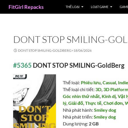
Search
FitGirl Repacks
THỂ LOẠI
LOẠT GAME
GAME
DONT STOP SMILING-GO
DONT STOP SMILING-GOLDBERG>
18/06/2026
#5365
DONT STOP SMILING-GoldBerg
Thể loại:
Phiêu lưu
,
Casual
,
Indi
Thể loại chi tiết:
3D
,
3D Platfor
Góc nhìn thứ nhất
,
Kinh dị
,
Vật l
lý
,
Giải đố
,
Thực tế
,
Chơi đơn
,
W
Nhà phát hành:
Smiley dog
Nhà phát triển:
Smiley dog
Dung lượng:
2 GB