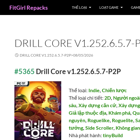
Search
FitGirl Repacks
THỂ LOẠI
LOẠT GAME
GAME
DRILL CORE V1.252.6.5.7-
DRILL CORE V1.252.6.5.7-P2P>
08/05/2026
#5365
Drill Core v1.252.6.5.7-P2P
Thể loại:
Indie
,
Chiến lược
Thể loại chi tiết:
2D
,
Người ngoài
sâu
,
Xây dựng căn cứ
,
Xây dựn
Giả lập thuộc địa
,
Khám phá
,
Quả
nguyên
,
Roguelike
,
Roguelite
,
S
tưởng
,
Side Scroller
,
Không gia
Nhà phát hành:
tinyBuild