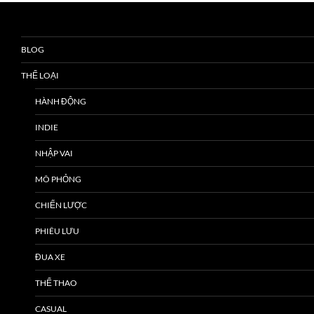
BLOG
THỂ LOẠI
HÀNH ĐỘNG
INDIE
NHẬP VAI
MÔ PHỎNG
CHIẾN LƯỢC
PHIÊU LƯU
ĐUA XE
THỂ THAO
CASUAL