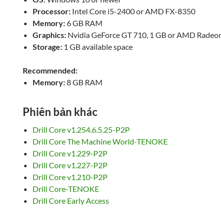
Processor:
Intel Core i5-2400 or AMD FX-8350
Memory:
6 GB RAM
Graphics:
Nvidia GeForce GT 710, 1 GB or AMD Radeon
Storage:
1 GB available space
Recommended:
Memory:
8 GB RAM
Phiên bản khác
Drill Core v1.254.6.5.25-P2P
Drill Core The Machine World-TENOKE
Drill Core v1.229-P2P
Drill Core v1.227-P2P
Drill Core v1.210-P2P
Drill Core-TENOKE
Drill Core Early Access