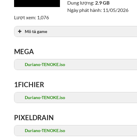
Dung lượng:
2.9 GB
Ngày phát hành: 11/05/2026
Lượt xem: 1,076
Mô tả game
MEGA
Duriano-TENOKE.iso
1FICHIER
Duriano-TENOKE.iso
PIXELDRAIN
Duriano-TENOKE.iso