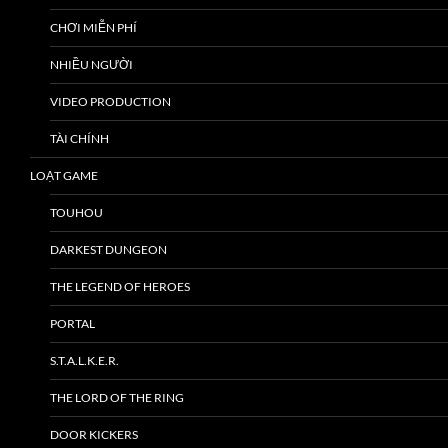
CHƠI MIỄN PHÍ
NHIỀU NGƯỜI
VIDEO PRODUCTION
TÀI CHÍNH
LOẠT GAME
TOUHOU
DARKEST DUNGEON
THE LEGEND OF HEROES
PORTAL
S.T.A.L.K.E.R.
THE LORD OF THE RING
DOOR KICKERS