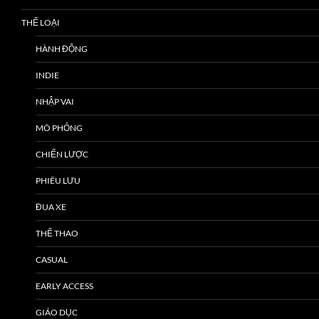
THỂ LOẠI
HÀNH ĐỘNG
INDIE
NHẬP VAI
MÔ PHỎNG
CHIẾN LƯỢC
PHIÊU LƯU
ĐUA XE
THỂ THAO
CASUAL
EARLY ACCESS
GIÁO DỤC