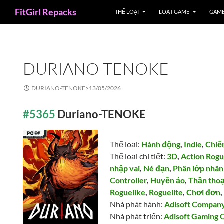
Search
FitGirl Repacks
THỂ LOẠI
LOẠT GAME
GAME
DURIANO-TENOKE
DURIANO-TENOKE>
13/05/2026
#5365
Duriano-TENOKE
Thể loại:
Hành động
,
Indie
,
Chiế
Thể loại chi tiết:
3D
,
Action Rogu
nhập vai
,
Né đạn
,
Phân lớp nhân
Controller
,
Huyền ảo
,
Thần thoạ
Roguelike
,
Roguelite
,
Chơi đơn
Nhà phát hành:
Adisoft Compan
Nhà phát triển:
Adisoft Gaming C