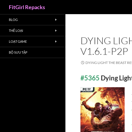
Search
FitGirl Repacks
BLOG
THỂ LOẠI
DYING LIG
LOẠT GAME
V1.6.1-P2P
BỘ SƯU TẬP
DYING LIGHT THE BEAST RE
#5365
Dying Ligh