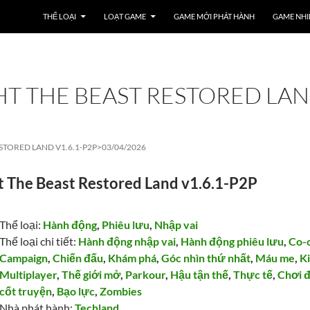
THỂ LOẠI
LOẠT GAME
GAME MỚI PHÁT HÀNH
GAME NHI
HT THE BEAST RESTORED LA
STORED LAND V1.6.1-P2P>
03/04/2026
t The Beast Restored Land v1.6.1-P2P
Thể loại:
Hành động
,
Phiêu lưu
,
Nhập vai
Thể loại chi tiết:
Hành động nhập vai
,
Hành động phiêu lưu
,
Co-
Campaign
,
Chiến đấu
,
Khám phá
,
Góc nhìn thứ nhất
,
Máu me
,
Ki
Multiplayer
,
Thế giới mở
,
Parkour
,
Hậu tận thế
,
Thực tế
,
Chơi 
cốt truyện
,
Bạo lực
,
Zombies
Nhà phát hành:
Techland