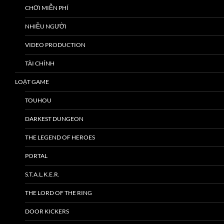
CHƠI MIỄN PHÍ
NHIỀU NGƯỜI
VIDEO PRODUCTION
TÀI CHÍNH
LOẠT GAME
TOUHOU
DARKEST DUNGEON
THE LEGEND OF HEROES
PORTAL
S.T.A.L.K.E.R.
THE LORD OF THE RING
DOOR KICKERS