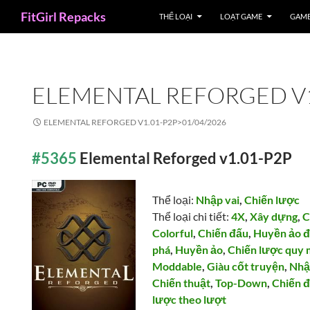
Search
FitGirl Repacks
THỂ LOẠI
LOẠT GAME
GAME
ELEMENTAL REFORGED V1
ELEMENTAL REFORGED V1.01-P2P>
01/04/2026
#5365
Elemental Reforged v1.01-P2P
Thể loại:
Nhập vai
,
Chiến lược
Thể loại chi tiết:
4X
,
Xây dựng
,
C
Colorful
,
Chiến đấu
,
Huyền ảo đ
phá
,
Huyền ảo
,
Chiến lược quy 
Moddable
,
Giàu cốt truyện
,
Nhậ
Chiến thuật
,
Top-Down
,
Chiến đ
lược theo lượt