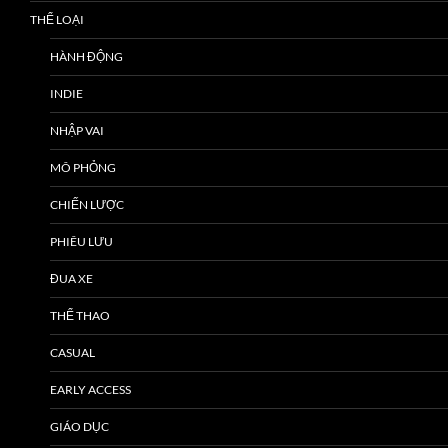
THỂ LOẠI
HÀNH ĐỘNG
INDIE
NHẬP VAI
MÔ PHỎNG
CHIẾN LƯỢC
PHIÊU LƯU
ĐUA XE
THỂ THAO
CASUAL
EARLY ACCESS
GIÁO DỤC