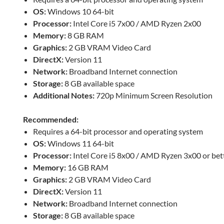
OS:
Windows 10 64-bit
Processor:
Intel Core i5 7x00 / AMD Ryzen 2x00
Memory:
8 GB RAM
Graphics:
2 GB VRAM Video Card
DirectX:
Version 11
Network:
Broadband Internet connection
Storage:
8 GB available space
Additional Notes:
720p Minimum Screen Resolution
Recommended:
Requires a 64-bit processor and operating system
OS:
Windows 11 64-bit
Processor:
Intel Core i5 8x00 / AMD Ryzen 3x00 or bet
Memory:
16 GB RAM
Graphics:
2 GB VRAM Video Card
DirectX:
Version 11
Network:
Broadband Internet connection
Storage:
8 GB available space