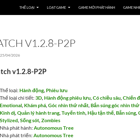
THỂ LOẠI
LOẠT GAME
GAME MỚI PHÁT HÀNH
GAME NHI
TCH V1.2.8-P2P
>
25/04/2026
tch v1.2.8-P2P
Thể loại:
Hành động
,
Phiêu lưu
Thể loại chi tiết:
3D
,
Hành động phiêu lưu
,
Có chiều sâu
,
Chiến 
Emotional
,
Khám phá
,
Góc nhìn thứ nhất
,
Bắn súng góc nhìn thứ
Kinh dị
,
Quản lý hành trang
,
Tuyến tính
,
Hậu tận thế
,
Bắn súng
,
Stylized
,
Sống sót
,
Zombies
Nhà phát hành:
Autonomous Tree
Nhà phát triển:
Autonomous Tree