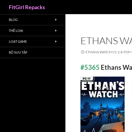
Search
FitGirl Repacks
BLOG
THỂ LOẠI
ETHANS WA
LOẠT GAME
ETHANS WATCH V1.2.8-P2P
BỘ SƯU TẬP
#5365
Ethans Wa