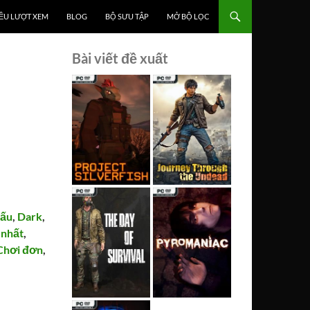
ỀU LƯỢT XEM
BLOG
BỘ SƯU TẬP
MỞ BỘ LỌC
Bài viết đề xuất
đấu
,
Dark
,
 nhất
,
Chơi đơn
,