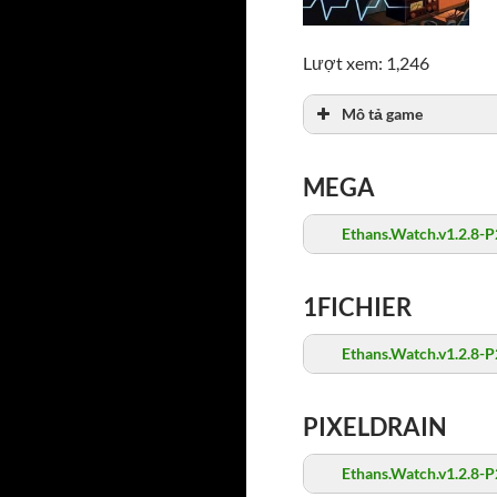
Lượt xem: 1,246
Mô tả game
MEGA
Ethans.Watch.v1.2.8-P
1FICHIER
Ethans.Watch.v1.2.8-P
PIXELDRAIN
Ethans.Watch.v1.2.8-P