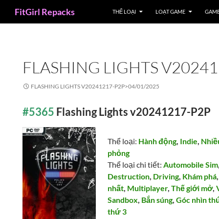
Search
FitGirl Repacks
THỂ LOẠI
LOẠT GAME
GAME
FLASHING LIGHTS V20241
FLASHING LIGHTS V20241217-P2P>
04/01/2025
#5365
Flashing Lights v20241217-P2P
Thể loại:
Hành động
,
Indie
,
Nhiề
phỏng
Thể loại chi tiết:
Automobile Sim
Destruction
,
Driving
,
Khám phá
nhất
,
Multiplayer
,
Thế giới mở
,
Sandbox
,
Bắn súng
,
Góc nhìn th
thứ 3