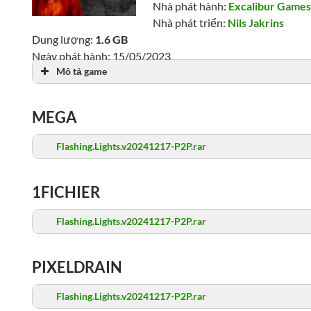
Nhà phát hành:
Excalibur Game
Nhà phát triển:
Nils Jakrins
Dung lượng:
1.6 GB
Ngày phát hành: 15/05/2023
Mô tả game
Lượt xem: 7,396
MEGA
Flashing.Lights.v20241217-P2P.rar
1FICHIER
Flashing.Lights.v20241217-P2P.rar
PIXELDRAIN
Flashing.Lights.v20241217-P2P.rar