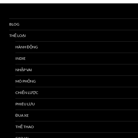
BLOG
THỂ LOẠI
HÀNH ĐỘNG
INDIE
NHẬP VAI
MÔ PHỎNG
CHIẾN LƯỢC
PHIÊU LƯU
ĐUA XE
THỂ THAO