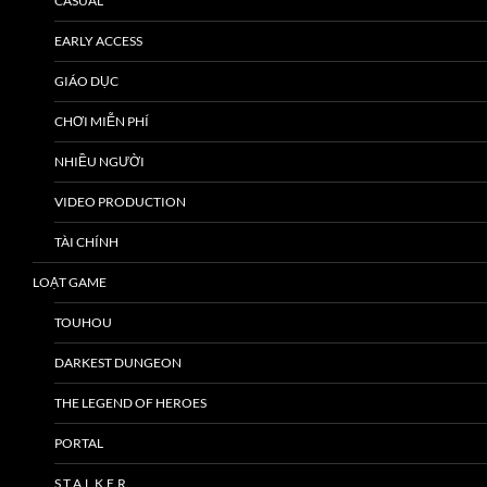
CASUAL
EARLY ACCESS
GIÁO DỤC
CHƠI MIỄN PHÍ
NHIỀU NGƯỜI
VIDEO PRODUCTION
TÀI CHÍNH
LOẠT GAME
TOUHOU
DARKEST DUNGEON
THE LEGEND OF HEROES
PORTAL
S.T.A.L.K.E.R.