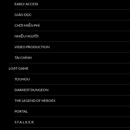
EARLY ACCESS
GIÁO DỤC
CHƠI MIỄN PHÍ
NHIỀU NGƯỜI
VIDEO PRODUCTION
TÀI CHÍNH
LOẠT GAME
TOUHOU
DARKEST DUNGEON
THE LEGEND OF HEROES
PORTAL
S.T.A.L.K.E.R.