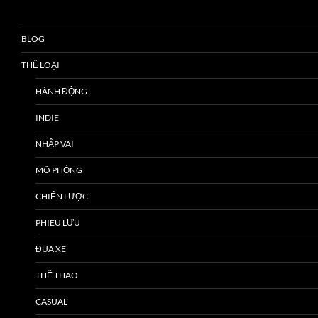
BLOG
THỂ LOẠI
HÀNH ĐỘNG
INDIE
NHẬP VAI
MÔ PHỎNG
CHIẾN LƯỢC
PHIÊU LƯU
ĐUA XE
THỂ THAO
CASUAL