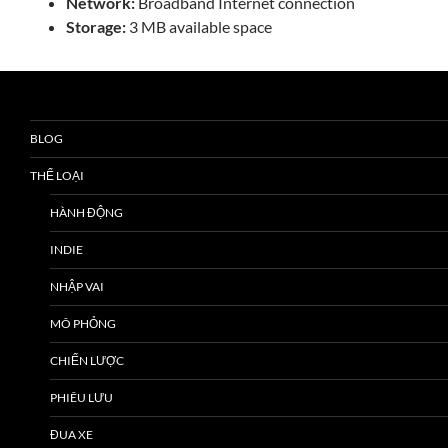
Network:
Broadband Internet connection
Storage:
3 MB available space
BLOG
THỂ LOẠI
HÀNH ĐỘNG
INDIE
NHẬP VAI
MÔ PHỎNG
CHIẾN LƯỢC
PHIÊU LƯU
ĐUA XE