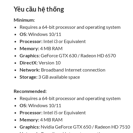
Yêu cầu hệ thống
Minimum:
Requires a 64-bit processor and operating system
OS:
Windows 10/11
Processor:
Intel i3 or Equivalent
Memory:
4 MB RAM
Graphics:
GeForce GTX 630 / Radeon HD 6570
DirectX:
Version 10
Network:
Broadband Internet connection
Storage:
3 GB available space
Recommended:
Requires a 64-bit processor and operating system
OS:
Windows 10/11
Processor:
Intel i5 or Equivalent
Memory:
4 MB RAM
Graphics:
Nvidia GeForce GTX 650 / Radeon HD 7510