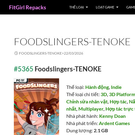
Search
FitGirl Repacks
THỂ LOẠI
LOẠT GAME
GAME
FOODSLINGERS-TENOKE
FOODSLINGERS-TENOKE>
22/03/2026
#5365
Foodslingers-TENOKE
Thể loại:
Hành động
,
Indie
Thể loại chi tiết:
3D
,
3D Platfor
Chỉnh sửa nhân vật
,
Hợp tác
,
Nấ
nhất
,
Multiplayer
,
Hợp tác trực
Nhà phát hành:
Kenny Doan
Nhà phát triển:
Ardent Games
Dung lượng:
2.1 GB