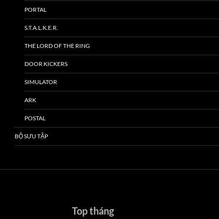
PORTAL
S.T.A.L.K.E.R.
THE LORD OF THE RING
DOOR KICKERS
SIMULATOR
ARK
POSTAL
BỘ SƯU TẬP
Top tháng