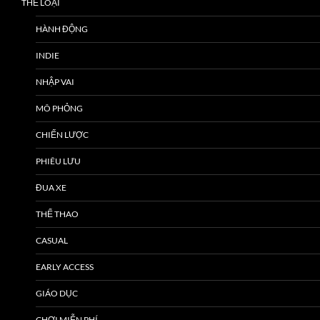
THỂ LOẠI
HÀNH ĐỘNG
INDIE
NHẬP VAI
MÔ PHỎNG
CHIẾN LƯỢC
PHIÊU LƯU
ĐUA XE
THỂ THAO
CASUAL
EARLY ACCESS
GIÁO DỤC
CHƠI MIỄN PHÍ