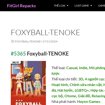
Search
FitGirl Repacks
THỂ LOẠI
LOẠT GAME
GAME
FOXYBALL-TENOKE
FOXYBALL-TENOKE>
17/11/2024
#5365
Foxyball-TENOKE
Thể loại:
Casual
,
Indie
,
Mô phỏn
lược
Thể loại chi tiết:
3D
,
4 người cục
Hoạt hình
,
Chỉnh sửa nhân vật
,
đá
,
Hài hước
,
LGBTQ+
,
Hợp tác
cục bộ
,
Otome
,
Giải đố
,
Relaxin
Nhà phát hành:
Hayen Games