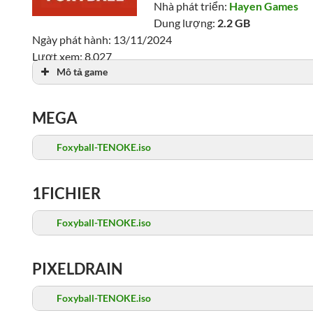
Nhà phát triển:
Hayen Games
Dung lượng:
2.2 GB
Ngày phát hành: 13/11/2024
Lượt xem: 8,027
Mô tả game
MEGA
Foxyball-TENOKE.iso
1FICHIER
Foxyball-TENOKE.iso
PIXELDRAIN
Foxyball-TENOKE.iso