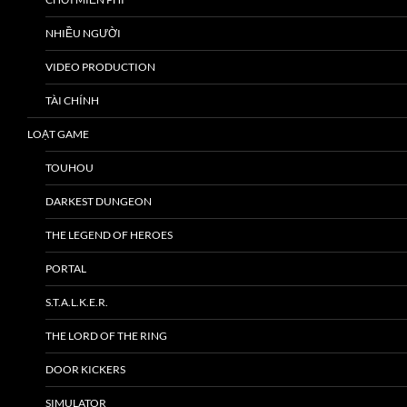
NHIỀU NGƯỜI
VIDEO PRODUCTION
TÀI CHÍNH
LOẠT GAME
TOUHOU
DARKEST DUNGEON
THE LEGEND OF HEROES
PORTAL
S.T.A.L.K.E.R.
THE LORD OF THE RING
DOOR KICKERS
SIMULATOR