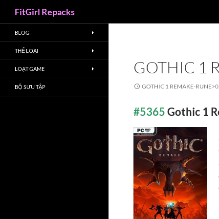
Search
FitGirl Repacks
BLOG
THỂ LOẠI
GOTHIC 1
LOẠT GAME
GOTHIC 1 REMAKE-RUNE>
0
BỘ SƯU TẬP
#5365
Gothic 1