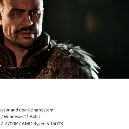
cessor and operating system
 / Windows 11 64bit
 i7-7700K / AMD Ryzen 5 1600X