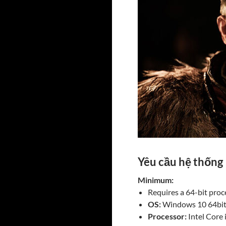
Yêu cầu hệ thống
Minimum:
Requires a 64-bit pro
OS:
Windows 10 64bit
Processor:
Intel Core