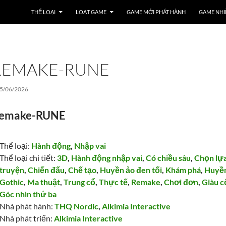
THỂ LOẠI
LOẠT GAME
GAME MỚI PHÁT HÀNH
GAME NHI
 REMAKE-RUNE
5/06/2026
 Remake-RUNE
Thể loại:
Hành động
,
Nhập vai
Thể loại chi tiết:
3D
,
Hành động nhập vai
,
Có chiều sâu
,
Chọn lựa
truyện
,
Chiến đấu
,
Chế tạo
,
Huyền ảo đen tối
,
Khám phá
,
Huyề
Gothic
,
Ma thuật
,
Trung cổ
,
Thực tế
,
Remake
,
Chơi đơn
,
Giàu c
Góc nhìn thứ ba
Nhà phát hành:
THQ Nordic
,
Alkimia Interactive
Nhà phát triển:
Alkimia Interactive