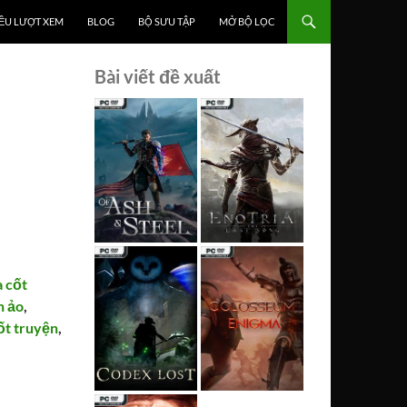
ỀU LƯỢT XEM
BLOG
BỘ SƯU TẬP
MỞ BỘ LỌC
Bài viết đề xuất
 cốt
n ảo
,
ốt truyện
,