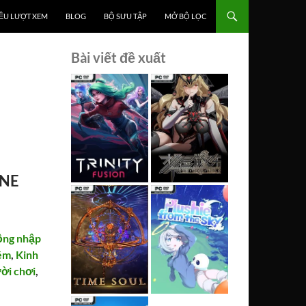
ỀU LƯỢT XEM
BLOG
BỘ SƯU TẬP
MỞ BỘ LỌC
Bài viết đề xuất
UNE
ộng nhập
ém
,
Kinh
ời chơi
,