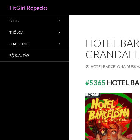
Search
FitGirl Repacks
BLOG
THỂ LOẠI
HOTEL BAR
LOẠT GAME
GRANDALL
BỘ SƯU TẬP
HOTEL BARCELONA DUSK V
#5365
HOTEL BAR