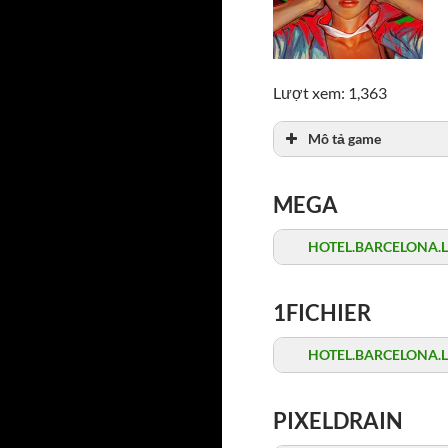
Lượt xem: 1,363
Mô tả game
MEGA
HOTEL.BARCELONA.Late
1FICHIER
HOTEL.BARCELONA.Late
PIXELDRAIN