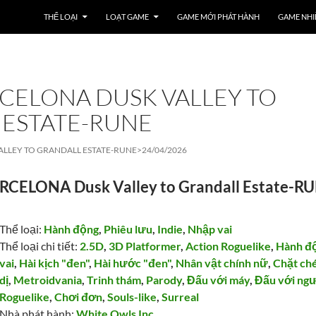
THỂ LOẠI
LOẠT GAME
GAME MỚI PHÁT HÀNH
GAME NHI
CELONA DUSK VALLEY TO
 ESTATE-RUNE
ALLEY TO GRANDALL ESTATE-RUNE>
24/04/2026
CELONA Dusk Valley to Grandall Estate-R
Thể loại:
Hành động
,
Phiêu lưu
,
Indie
,
Nhập vai
Thể loại chi tiết:
2.5D
,
3D Platformer
,
Action Roguelike
,
Hành đ
vai
,
Hài kịch "đen"
,
Hài hước "đen"
,
Nhân vật chính nữ
,
Chặt ch
dị
,
Metroidvania
,
Trinh thám
,
Parody
,
Đấu với máy
,
Đấu với ngư
Roguelike
,
Chơi đơn
,
Souls-like
,
Surreal
Nhà phát hành:
White Owls Inc.