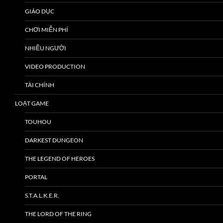
GIÁO DỤC
CHƠI MIỄN PHÍ
NHIỀU NGƯỜI
VIDEO PRODUCTION
TÀI CHÍNH
LOẠT GAME
TOUHOU
DARKEST DUNGEON
THE LEGEND OF HEROES
PORTAL
S.T.A.L.K.E.R.
THE LORD OF THE RING