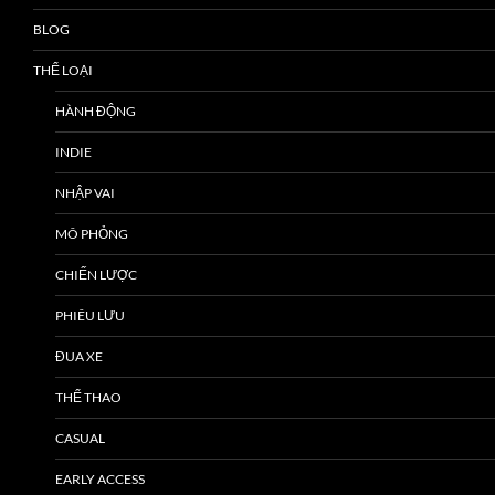
BLOG
THỂ LOẠI
HÀNH ĐỘNG
INDIE
NHẬP VAI
MÔ PHỎNG
CHIẾN LƯỢC
PHIÊU LƯU
ĐUA XE
THỂ THAO
CASUAL
EARLY ACCESS