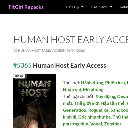
Search
FitGirl Repacks
THỂ LOẠI
LOẠT GAME
GAME
HUMAN HOST EARLY ACC
HUMAN HOST EARLY ACCESS>
06/04/2026
#5365
Human Host Early Access
Thể loại:
Hành động
,
Phiêu lưu
,
Nhập vai
,
Mô phỏng
Thể loại chi tiết:
Xây dựng
,
Dest
nhất
,
Thế giới mở
,
Hậu tận thế
,
Generation
,
Roguelike
,
Sandbo
kinh dị
,
Góc nhìn thứ ba
,
Thủ th
phương tiện
,
Voxel
,
Zombies