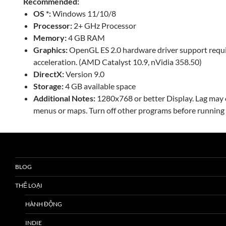
Recommended:
OS *:
Windows 11/10/8
Processor:
2+ GHz Processor
Memory:
4 GB RAM
Graphics:
OpenGL ES 2.0 hardware driver support requ
acceleration. (AMD Catalyst 10.9, nVidia 358.50)
DirectX:
Version 9.0
Storage:
4 GB available space
Additional Notes:
1280x768 or better Display. Lag may 
menus or maps. Turn off other programs before running
BLOG
THỂ LOẠI
HÀNH ĐỘNG
INDIE