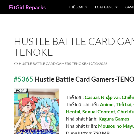
Search
FitGirl Repacks
THỂ LOẠI
LOẠT GAME
GAME
HUSTLE BATTLE CARD GA
TENOKE
HUSTLE BATTLE CARD GAMERS-TENOKE>
19/03/2026
#5365
Hustle Battle Card Gamers-TEN
Thể loại:
Casual
,
Nhập vai
,
Chiến
Thể loại chi tiết:
Anime
,
Thẻ bài
,
Hentai
,
Sexual Content
,
Chơi đ
Nhà phát hành:
Kagura Games
Nhà phát triển:
Mousou no May
Dung lượng:
720 MB