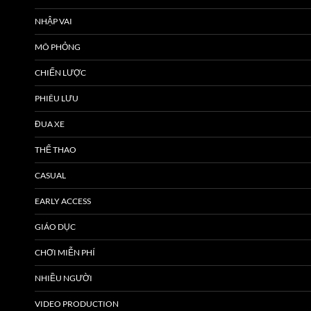
NHẬP VAI
MÔ PHỎNG
CHIẾN LƯỢC
PHIÊU LƯU
ĐUA XE
THỂ THAO
CASUAL
EARLY ACCESS
GIÁO DỤC
CHƠI MIỄN PHÍ
NHIỀU NGƯỜI
VIDEO PRODUCTION