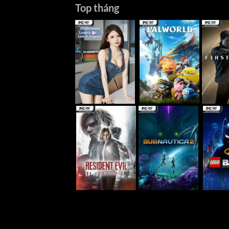
Top tháng