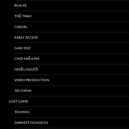
ĐUA XE
THỂ THAO
CASUAL
EARLY ACCESS
GIÁO DỤC
CHƠI MIỄN PHÍ
NHIỀU NGƯỜI
VIDEO PRODUCTION
TÀI CHÍNH
LOẠT GAME
TOUHOU
DARKEST DUNGEON