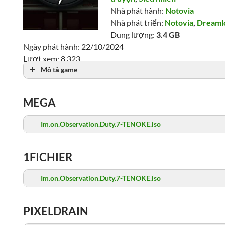
Nhà phát hành:
Notovia
Nhà phát triển:
Notovia
,
Dreaml
Dung lượng:
3.4 GB
Ngày phát hành: 22/10/2024
Lượt xem: 8,323
Mô tả game
MEGA
Im.on.Observation.Duty.7-TENOKE.iso
1FICHIER
Im.on.Observation.Duty.7-TENOKE.iso
PIXELDRAIN