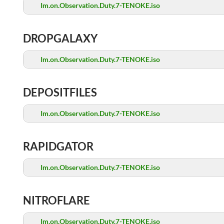
Im.on.Observation.Duty.7-TENOKE.iso
DROPGALAXY
Im.on.Observation.Duty.7-TENOKE.iso
DEPOSITFILES
Im.on.Observation.Duty.7-TENOKE.iso
RAPIDGATOR
Im.on.Observation.Duty.7-TENOKE.iso
NITROFLARE
Im.on.Observation.Duty.7-TENOKE.iso