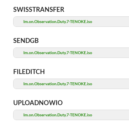
SWISSTRANSFER
Im.on.Observation.Duty.7-TENOKE.iso
SENDGB
Im.on.Observation.Duty.7-TENOKE.iso
FILEDITCH
Im.on.Observation.Duty.7-TENOKE.iso
UPLOADNOWIO
Im.on.Observation.Duty.7-TENOKE.iso