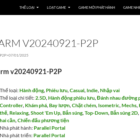
THỂ LOẠI
LOẠT GAME
GAME MỚI PHÁT HÀNH
GAME NHI
ARM V20240921-P2P
P2P>
07/01/2025
arm v20240921-P2P
Thể loại:
Hành động
,
Phiêu lưu
,
Casual
,
Indie
,
Nhập vai
Thể loại chi tiết:
2.5D
,
Hành động phiêu lưu
,
Đánh nhau đường 
Controller
,
Khám phá
,
Bay lượn
,
Chặt chém
,
Isometric
,
Mechs
,
thế
,
Relaxing
,
Shoot 'Em Up
,
Bắn súng
,
Top-Down
,
Bắn súng 2D
hai cần
,
Chiến đấu phương tiện
Nhà phát hành:
Parallel Portal
Nhà phát triển:
Parallel Portal