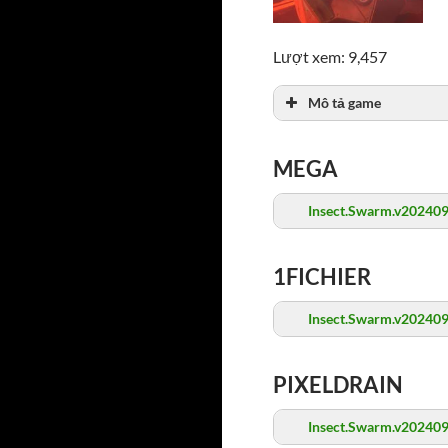
Lượt xem: 9,457
Mô tả game
MEGA
Insect.Swarm.v202409
1FICHIER
Insect.Swarm.v202409
PIXELDRAIN
Insect.Swarm.v202409