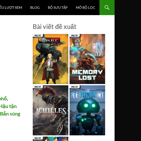
ỀU LƯỢT XEM
BLOG
BỘ SƯU TẬP
MỞ BỘ LỌC
Bài viết đề xuất
phố
,
Hậu tận
,
Bắn súng