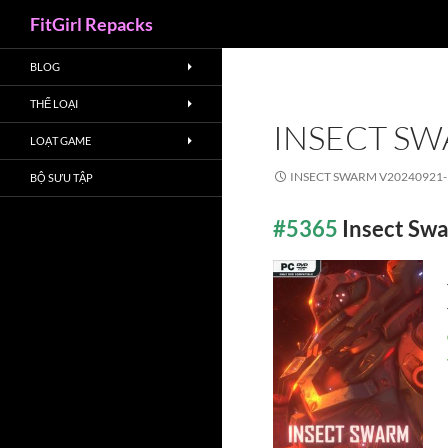
Search
FitGirl Repacks
BLOG
THỂ LOẠI
INSECT SW
LOẠT GAME
INSECT SWARM V20240921-
BỘ SƯU TẬP
#5365
Insect Sw