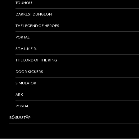
TOUHOU
DARKEST DUNGEON
THE LEGEND OF HEROES
PORTAL
S.T.A.L.K.E.R.
THE LORD OF THE RING
DOOR KICKERS
SIMULATOR
ARK
POSTAL
BỘ SƯU TẬP