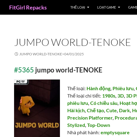
Search
FitGirl Repacks
THỂ LOẠI
LOẠT GAME
GAME
JUMPO WORLD-TENOKE
JUMPO WORLD-TENOKE>
04/01/2025
#5365
jumpo world-TENOKE
Thể loại:
Hành động
,
Phiêu lưu
,
Thể loại chi tiết:
1980s
,
3D
,
3D P
phiêu lưu
,
Có chiều sâu
,
Hoạt h
Hài kịch
,
Chế tạo
,
Cute
,
Dark
,
H
Precision Platformer
,
Procedura
Stylized
,
Top-Down
Nhà phát hành:
emptysquare