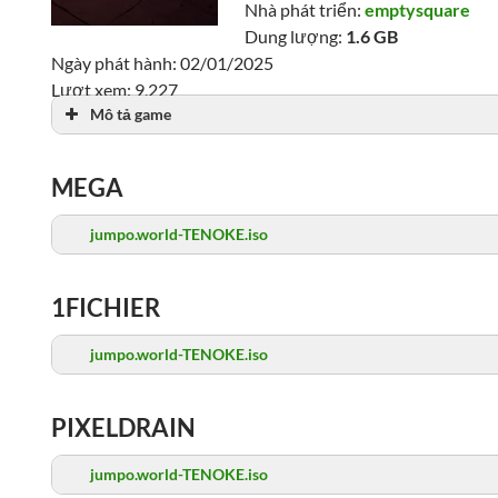
Nhà phát triển:
emptysquare
Dung lượng:
1.6 GB
Ngày phát hành: 02/01/2025
Lượt xem: 9,227
Mô tả game
MEGA
jumpo.world-TENOKE.iso
1FICHIER
jumpo.world-TENOKE.iso
PIXELDRAIN
jumpo.world-TENOKE.iso