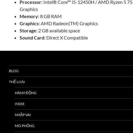
Processor:
Intel® Core™ i5-12450H / AMD Ryzen 5 7
Graphics
Memory:
8 GB RAM
Graphics:
AMD Radeon(TM) Graphics
Storage:
2 GB available space
Sound Card:
Direct X Compatible
BLOG
THỂ LOẠI
HÀNH ĐỘNG
INDIE
NHẬP VAI
MÔ PHỎNG